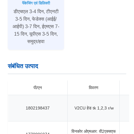
पैकेजिंग एवं डिलिवरी
डीएचएल 3-4 दिन, टीएनटी
3-5 दिन, फेडेक्स (आईई/
आईपी) 3-7 दिन, ईएमएस 7-
15 दिन, यूपीएस 3-5 दिन,
समुद्र/हवा
संबंधित उत्पाद
पी/एन
विवरण
1802198437
V2CU हेड tk 1,2,3 r/w
विनकोर ओएमआर: वी2एक्सएफ