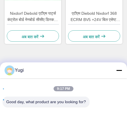
Nixdorf Diebold एटीएम पार्ट्स
एटीएम Diebold Nixdorf 368
कंट्रोल बोर्ड मेनबोर्ड सीसीए डिस्कवरी
ECRM BV5 +24V बिल एसेप्टर
49242480000B
वैलिडेटर पार्ट्स 49238415000A
अब बात करें
अब बात करें
त्वरित संपर्क करें
Yugi
पता
9:17 PM
कक्ष 502, भवन 5, क्विडे रियल एस्टेट पार्क, नंबर 2-1, Xingye
EastRoad, Shunjiang सामुदायिक औद्योगिक पार्क, Beijiao Town,
Good day, what product are you looking for?
Foshan, Guangdong, चीन
टेलीफोन
0086-199-25600378