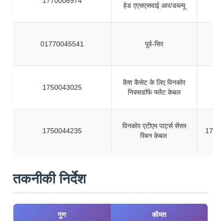
1770006974
हेड एएसएसवाई आर/डब्ल्यू
01770045541
पूर्व-सिर
कैश कैसेट के लिए विनकोर
1750043025
निक्सडॉर्फ फ्लैट केबल
विनकोर एटीएम पार्ट्स सेंसर
1750044235
1750
रिबन केबल
तकनीकी निर्देश
गुण
कीमत