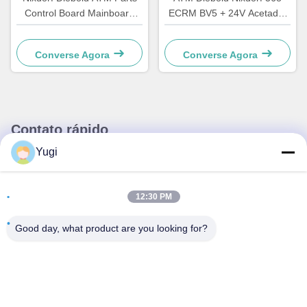
Control Board Mainboard
ECRM BV5 + 24V Acetador
CCA Discovery
de contas Validador de
49242480000B
peças 49238415000A
Converse Agora
Converse Agora
Contato rápido
Yugi
Endereço
Sala 502, Edifício 5, Qide Real Estate Park, n.o 2-1, Xingye
12:30 PM
EastRoad, Shunjiang Community Industrial Park, Beijiao
Town, Foshan, Guangdong, China
Good day, what product are you looking for?
telefone
0086-199-25600378
E-mail