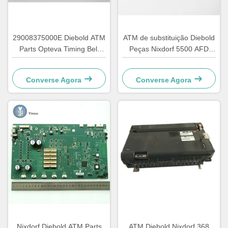
29008375000E Diebold ATM
ATM de substituição Diebold
Parts Opteva Timing Belt
Peças Nixdorf 5500 AFD
Cinturão de transporte 67T
445T Cinturão de transporte
2900837500AH
Converse Agora
Converse Agora
Nixdorf Diebold ATM Parts
ATM Diebold Nixdorf 368