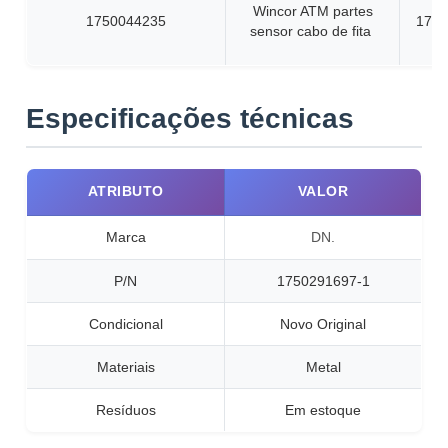
Wincor ATM partes
1750044235
1750
sensor cabo de fita
Especificações técnicas
ATRIBUTO
VALOR
Marca
DN.
P/N
1750291697-1
Condicional
Novo Original
Materiais
Metal
Resíduos
Em estoque