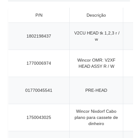
P/N
Descrição
V2CU HEAD tk 1,2,3 r /
1802198437
w
Wincor OMR: V2XF
1770006974
HEAD ASSY R / W
01770045541
PRE-HEAD
Wincor Nixdorf Cabo
1750043025
plano para cassete de
dinheiro