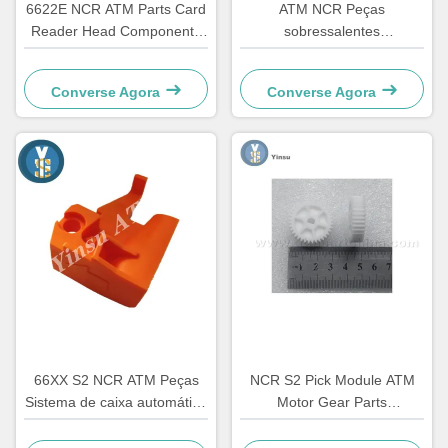
6622E NCR ATM Parts Card
ATM NCR Peças
Reader Head Componente
sobressalentes
de renovação
apresentador acesso frontal
LVDT cinto 4450544331
Converse Agora
Converse Agora
66XX S2 NCR ATM Peças
NCR S2 Pick Module ATM
Sistema de caixa automático
Motor Gear Parts
Hardware Plástico C
4450756286 OEM
Retratador 4450759179