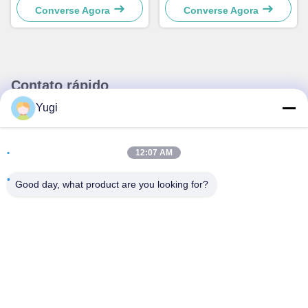
Converse Agora
Converse Agora
Contato rápido
Yugi
Endereço
Sala 502, Edifício 5, Qide Real Estate Park, n.o 2-1, Xingye
12:07 AM
EastRoad, Shunjiang Community Industrial Park, Beijiao
Town, Foshan, Guangdong, China
Good day, what product are you looking for?
telefone
0086-199-25600378
E-mail
Yugi@atmpartchina.com