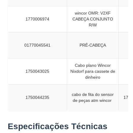
wincor OMR: V2XF
1770006974
CABEÇA CONJUNTO
R/W
01770045541
PRÉ-CABEÇA
Cabo plano Wincor
1750043025
Nixdorf para cassete de
dinheiro
cabo de fita do sensor
1750044235
1750
de peças atm wincor
Especificações Técnicas