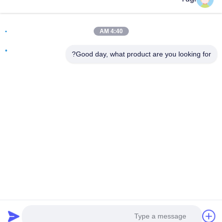
آدرس
اتاق 502، ساختمان 5، پارک املاک و مستغلات Qide، شماره 2-1،
4:40 AM
Xingye EastRoad، پارک صنعتی جامعه Shunjiang، شهر Beijiao،
فوشان، گوانگدونگ، چین
Good day, what product are you looking for?
تلفن
0086-199-25600378
ایمیل
Yugi@atmpartchina.com
سیاست حفظ حریم خصوصی
|
نقشه سایت
| چین کیفیت خوب
قطعات دستگاه خودپرداز عرضه کننده. حقوق چاپ 2026
Guangzhou Yinsu Electronic Technology Co., Limited تمام