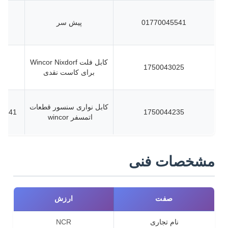
01770045541
پیش سر
کابل فلت Wincor Nixdorf
1750043025
برای کاست نقدی
کابل نواری سنسور قطعات
046900720
1750044235
اتمسفر wincor
مشخصات فنی
صفت
ارزش
نام تجاری
NCR