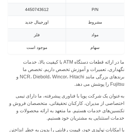
4450743612
P/N
مشروط
اورجینال جدید
مواد
فلز
سهام
موجود است
ما در ارائه قطعات دستگاه ATM با کیفیت بالا، خدمات
نگهداری، تعمیرات و آموزش تخصص داریم. تخصص ما
برندهای بزرگی مانند NCR، Diebold، Wincor، Hitachi و
Fujitsu را پوشش می دهد.
به‌عنوان یک شرکت پویا با فناوری پیشرفته، ما دارای تیمی
اختصاصی از مدیران، کارکنان تحقیقاتی، متخصصان فروش و
تکنسین‌های خدمات هستیم. ما متعهد به ارائه محصولات و
خدمات استثنایی به مشتریان خود هستیم.
با امکانات تولیدی خود، قیمت رقابتی را بدون به خطر انداختن