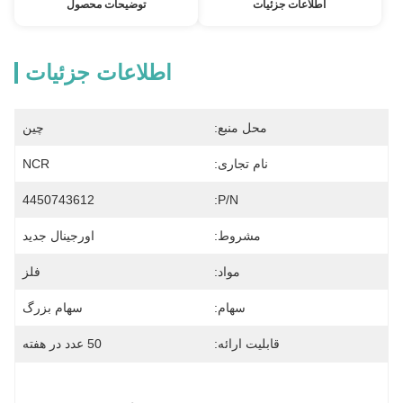
اطلاعات جزئیات
توضیحات محصول
اطلاعات جزئیات
محل منبع:
چین
نام تجاری:
NCR
4450743612
P/N:
مشروط:
اورجینال جدید
مواد:
فلز
سهام:
سهام بزرگ
قابلیت ارائه:
50 عدد در هفته