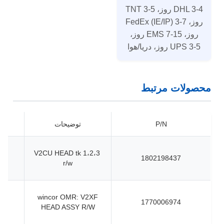
DHL 3-4 روز، TNT 3-5
روز، FedEx (IE/IP) 3-7
روز، EMS 7-15 روز،
UPS 3-5 روز، دریا/هوا
محصولات مرتبط
P/N
توضیحات
V2CU HEAD tk 1،2،3
1802198437
r/w
wincor OMR: V2XF
1770006974
HEAD ASSY R/W