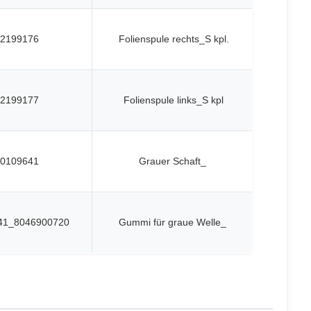
2199176
Folienspule rechts_S kpl.
2199177
Folienspule links_S kpl
0109641
Grauer Schaft_
41_8046900720
Gummi für graue Welle_