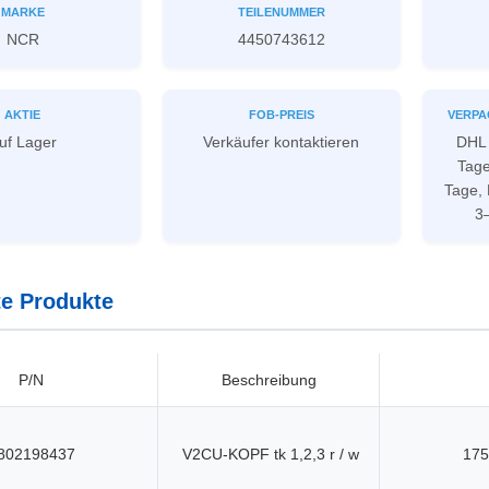
MARKE
TEILENUMMER
NCR
4450743612
AKTIE
FOB-PREIS
VERPA
uf Lager
Verkäufer kontaktieren
DHL 
Tage
Tage,
3
e Produkte
P/N
Beschreibung
802198437
V2CU-KOPF tk 1,2,3 r / w
175