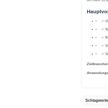
um mehr zu e
Hauptvor
✅ Or
✅ N
✅ Ro
✅ G
✅ Sc
Zielbranchen
Anwendunge
Schlagworte