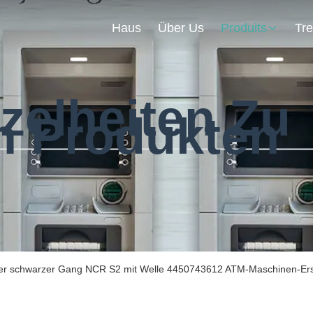
Haus
Über Us
Produits
zelheiten Zu
n Produkten
her schwarzer Gang NCR S2 mit Welle 4450743612 ATM-Maschinen-Ers