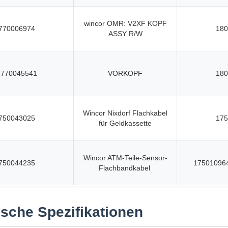
wincor OMR: V2XF KOPF
770006974
180
ASSY R/W
1770045541
VORKOPF
180
Wincor Nixdorf Flachkabel
750043025
175
für Geldkassette
Wincor ATM-Teile-Sensor-
750044235
17501096
Flachbandkabel
sche Spezifikationen