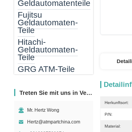
Geldautomatenteile
Fujitsu
Geldautomaten-
Teile
Hitachi-
Geldautomaten-
Teile
Detai
GRG ATM-Teile
Geldautomaten
Detailin
Geldkassette für
Treten Sie mit uns in Verbindung
Geldautomaten
Herkunftsort:
Atm epp
Mr. Hertz Wong
P/N:
ATM-Kartenleser
Hertz@atmpartchina.com
Material: