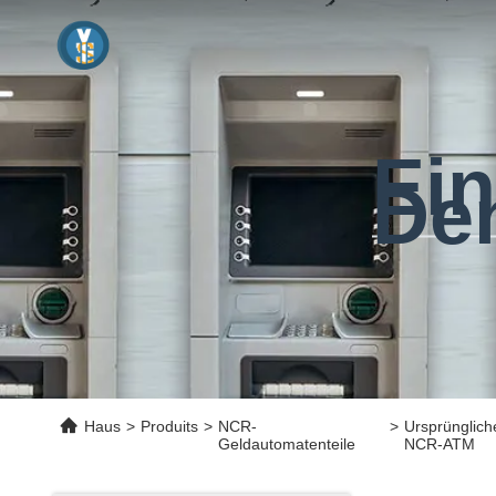
Ein
De
Haus
>
Produits
>
NCR-
>
Ursprünglic
Geldautomatenteile
NCR-ATM