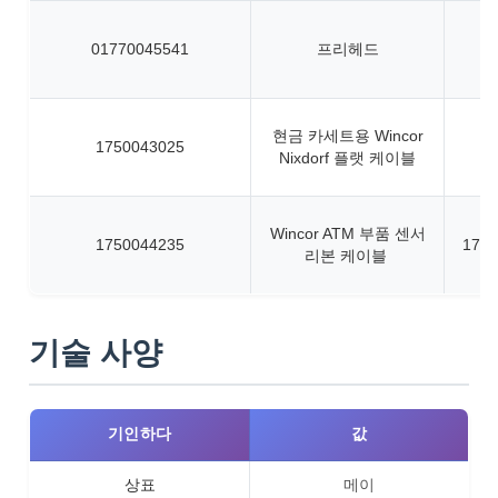
01770045541
프리헤드
현금 카세트용 Wincor
1750043025
Nixdorf 플랫 케이블
Wincor ATM 부품 센서
1750044235
1750
리본 케이블
기술 사양
기인하다
값
상표
메이