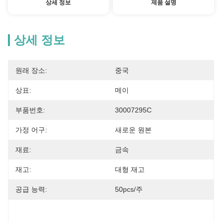
상세 정보
제품 설명
상세 정보
원래 장소:
중국
상표:
메이
부품번호:
30007295C
가정 어구:
새로운 원본
재료:
금속
재고:
대형 재고
공급 능력:
50pcs/주