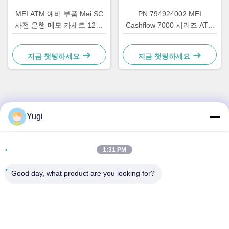
MEI ATM 예비 부품 Mei SC
PN 794924002 MEI
사전 은행 메모 카세트 1200
Cashflow 7000 시리즈 ATM
메모 현금 상자 252219009
키오스크 음료 스낵 판매기
푸셔 스태커 플레이트 ATM
CF7472 Cashflow 코인 체인
지금 챗팅하세요
지금 챗팅하세요
키오스크용 MEI 카세트 스태
저
커 베이스
빠른 연락
Yugi
주소
1:31 PM
방 502, 빌딩 5, 퀴데 부동산 공원, 2-1번지, 싱예 동로,
Shunjiang 커뮤니티 산업 공원, 베이지아오 타운, 포산, 광둥,
Good day, what product are you looking for?
중국
전화
0086-199-25600378