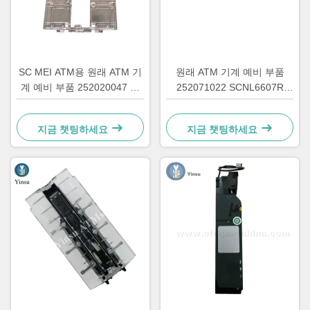
SC MEI ATM용 원래 ATM 기
원래 ATM 기계 예비 부품
계 예비 부품 252020047 키
252071022 SCNL6607R
오스크 MEI SC 사전 지폐 빌
RS232 MEI 지폐 가져오기 유
유효성 검사기 커버 Assy
효성 검사기 252071022
지금 챗팅하세요
지금 챗팅하세요
252020047
SCNL6607R MEI ATM용