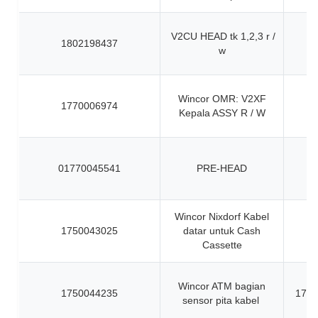
V2CU HEAD tk 1,2,3 r /
1802198437
w
Wincor OMR: V2XF
1770006974
Kepala ASSY R / W
01770045541
PRE-HEAD
Wincor Nixdorf Kabel
1750043025
datar untuk Cash
Cassette
Wincor ATM bagian
1750044235
1750
sensor pita kabel