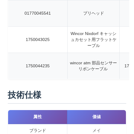
01770045541
プリヘッド
Wincor Nixdorf キャッシ
1750043025
ュカセット用フラットケ
ーブル
wincor atm 部品センサー
1750044235
1750
リボンケーブル
技術仕様
属性
価値
ブランド
メイ