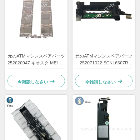
元のATMマシンスペアパーツ
元のATMマシンスペアパーツ
252020047 キオスク MEI SC
252071022 SCNL6607R
提前 紙幣請求書の検証カバ
RS232 MEI 銀行券輸入検証
ー ASSY 252020047 SC
機 252071022 SCNL6607R
今雑談しなさい
今雑談しなさい
MEIATM
MEI ATM