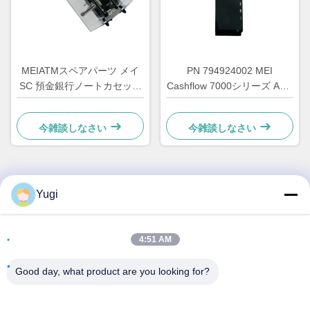
MEIATMスペアパーツ メイ
PN 794924002 MEI
SC 預金銀行ノートカセット
Cashflow 7000シリーズ ATM
1200ノートキャッシュボッ
キオスク飲料スナックディス
クス 252219009 プッシャー
トリビューター自動販売機用
今雑談しなさい
今雑談しなさい
スタッカープレート MEI カ
CF7472 Cashflow コインチ
セットスタッカーベースATM
ェンジャー
キオスク
Yugi
クイックコンタクト
住所
4:51 AM
客室502 建物5 キード不動産公園 2-1号 シンギエ東路 シュン
Good day, what product are you looking for?
ジアン地域産業公園 ベイジアオ町 フォシャン州 広東
テレ