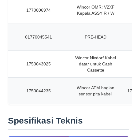
Wincor OMR: V2XF
1770006974
Kepala ASSY R / W
01770045541
PRE-HEAD
Wincor Nixdorf Kabel
1750043025
datar untuk Cash
Cassette
Wincor ATM bagian
1750044235
1750
sensor pita kabel
Spesifikasi Teknis