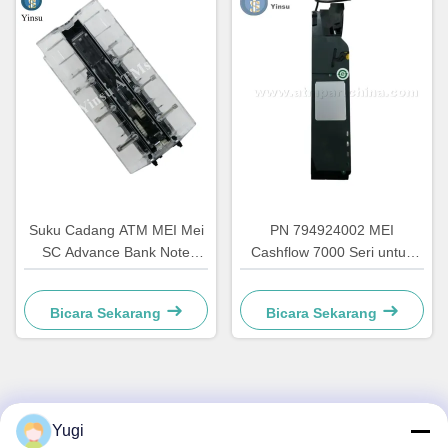
Suku Cadang ATM MEI Mei
PN 794924002 MEI
SC Advance Bank Note
Cashflow 7000 Seri untuk
Cassette 1200 Note Cash
ATM Kios Distribusi
Box 252219009 Pusher
minuman makanan ringan
Bicara Sekarang
Bicara Sekarang
Stacker Plate MEI Cassette
Mesin penjual otomatis
Stacker Base untuk ATM
CF7472 Cashflow Coin
Kios
Changer
Kontak Cepat
Yugi