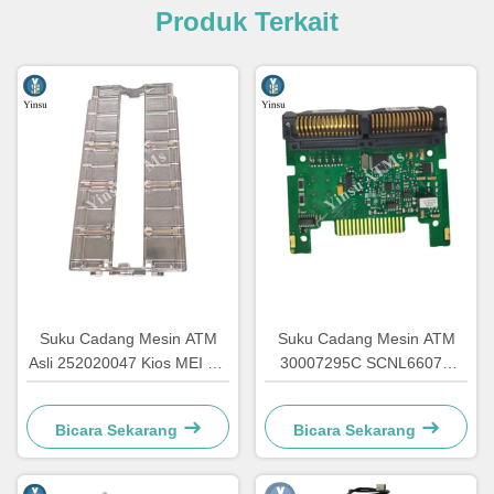
Produk Terkait
Suku Cadang Mesin ATM
Suku Cadang Mesin ATM
Asli 252020047 Kios MEI SC
30007295C SCNL6607R
Advance Cover Validator
RS232 Akseptor Tagihan
Uang Kertas Assy
30007295C Papan Kontrol
Bicara Sekarang
Bicara Sekarang
252020047 untuk ATM SC
Transmisi MEI SC untuk
MEI
Pengenal Uang Kertas MEI