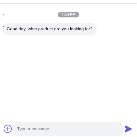
Alamat
4:14 PM
Ruang 502, Bangunan 5, Taman Real Estate Qide, No. 2-1,
Xingye EastRoad, Taman Industri Komunitas Shunjiang,
Good day, what product are you looking for?
Kota Beijiao, Foshan, Guangdong, Cina
tel
0086-199-25600378
E-mail
Yugi@atmpartchina.com
Kebijakan Privasi
|
Sitemap
| Cina Kualitas Baik bagian-
bagian mesin atm Pemasok. Hak cipta © 2026 Guangzhou
Yinsu Electronic Technology Co., Limited Semua hak dilindungi.