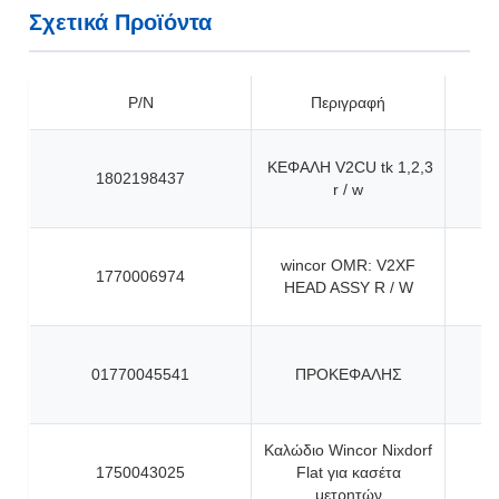
Σχετικά Προϊόντα
P/N
Περιγραφή
ΚΕΦΑΛΗ V2CU tk 1,2,3
1802198437
r / w
wincor OMR: V2XF
1770006974
HEAD ASSY R / W
01770045541
ΠΡΟΚΕΦΑΛΗΣ
Καλώδιο Wincor Nixdorf
1750043025
Flat για κασέτα
μετρητών