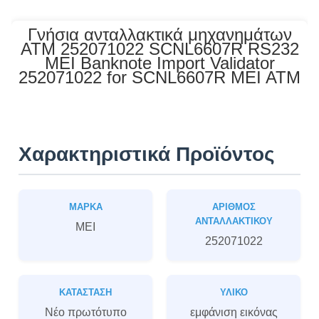
Γνήσια ανταλλακτικά μηχανημάτων
ATM 252071022 SCNL6607R RS232
MEI Banknote Import Validator
252071022 for SCNL6607R MEI ATM
Χαρακτηριστικά Προϊόντος
ΜΆΡΚΑ
ΑΡΙΘΜΌΣ
ΑΝΤΑΛΛΑΚΤΙΚΟΎ
MEI
252071022
ΚΑΤΆΣΤΑΣΗ
ΥΛΙΚΌ
Νέο πρωτότυπο
εμφάνιση εικόνας