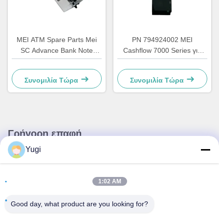
MEI ATM Spare Parts Mei
PN 794924002 MEI
SC Advance Bank Note
Cashflow 7000 Series για
Cassette 1200 Note Cash
ΑΤΜ, Περίπτερα Ποτών και
Box 252219009 Pusher
Σνακ, Αυτόματους Πωλητές
Συνομιλία Τώρα
Συνομιλία Τώρα
Stacker Plate MEI Cassette
CF7472 Αλλαγέας Κερμάτων
Stacker Base for ATM Kiosk
Cashflow
Γρήγορη επαφή
Yugi
Διεύθυνση
Δωμάτιο 502, κτίριο 5, Κίνημα Ακινήτων Qide, αριθ. 2-1,
1:02 AM
Xingye EastRoad, Shunjiang Community Industrial Park,
πόλη Beijiao, Foshan, Guangdong, Κίνα
Good day, what product are you looking for?
τηλ