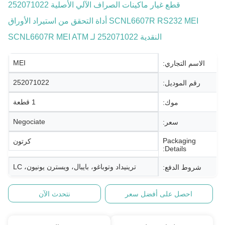
قطع غيار ماكينات الصراف الآلي الأصلية 252071022
SCNL6607R RS232 MEI أداة التحقق من استيراد الأوراق
النقدية 252071022 لـ SCNL6607R MEI ATM
MEI
الاسم التجاري:
252071022
رقم الموديل:
1 قطعة
موك:
Negociate
سعر:
Packaging
كرتون
Details:
ترينيداد وتوباغو، بايبال، ويسترن يونيون، LC
شروط الدفع:
احصل على أفضل سعر
نتحدث الآن