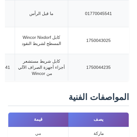
01770045541
ما قبل الرأس
كابل Wincor Nixdorf
1750043025
المسطح لشريط النقود
كابل شريط مستشعر
1750044235
أجزاء أجهزة الصراف الآلي
046900720
من Wincor
المواصفات الفنية
يصف
قيمة
ماركة
مي