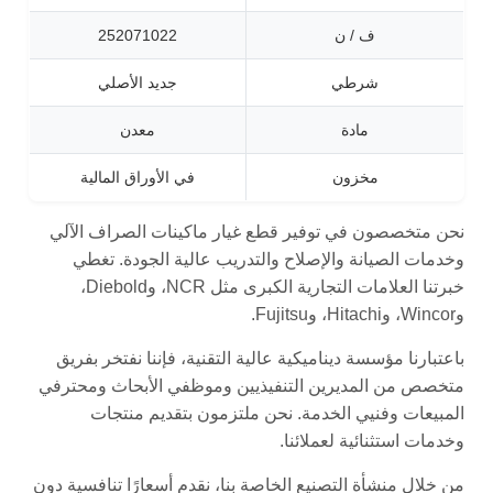
ف / ن
252071022
شرطي
جديد الأصلي
مادة
معدن
مخزون
في الأوراق المالية
نحن متخصصون في توفير قطع غيار ماكينات الصراف الآلي
وخدمات الصيانة والإصلاح والتدريب عالية الجودة. تغطي
خبرتنا العلامات التجارية الكبرى مثل NCR، وDiebold،
وWincor، وHitachi، وFujitsu.
باعتبارنا مؤسسة ديناميكية عالية التقنية، فإننا نفتخر بفريق
متخصص من المديرين التنفيذيين وموظفي الأبحاث ومحترفي
المبيعات وفنيي الخدمة. نحن ملتزمون بتقديم منتجات
وخدمات استثنائية لعملائنا.
من خلال منشأة التصنيع الخاصة بنا، نقدم أسعارًا تنافسية دون