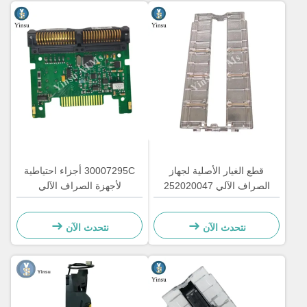
قطع الغيار الأصلية لجهاز
30007295C أجزاء احتياطية
الصراف الآلي 252020047
لأجهزة الصراف الآلي
كيوسك MEI SC Advance
SCNL6607R RS232 مقبول
Banknote Bill Validator Cover
فاتورة 30007295C لوحة تحكم
نتحدث الآن
نتحدث الآن
Assy 252020047 لجهاز
إرسال MEI SC لمعرفة أوراق
الصراف الآلي SC MEI
النقد MEI