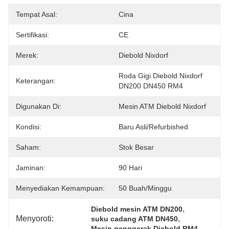
Tempat Asal:
Cina
Sertifikasi:
CE
Merek:
Diebold Nixdorf
Roda Gigi Diebold Nixdorf 
Keterangan:
DN200 DN450 RM4
Digunakan Di:
Mesin ATM Diebold Nixdorf
Kondisi:
Baru Asli/refurbished
Saham:
Stok Besar
Jaminan:
90 Hari
Menyediakan Kemampuan:
50 Buah/minggu
, 
Diebold mesin ATM DN200
Menyoroti:
, 
suku cadang ATM DN450
Mesin penggerak Diebold RM4