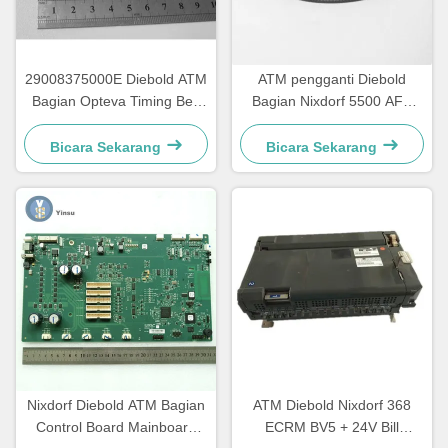
29008375000E Diebold ATM
ATM pengganti Diebold
Bagian Opteva Timing Belt
Bagian Nixdorf 5500 AFD
Transport Belt 67T
445T Transport Belt
2900837500AH
Bicara Sekarang
Bicara Sekarang
Nixdorf Diebold ATM Bagian
ATM Diebold Nixdorf 368
Control Board Mainboard
ECRM BV5 + 24V Bill