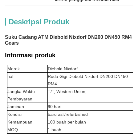
Deskripsi Produk
Suku Cadang ATM Diebold Nixdorf DN200 DN450 RM4
Gears
Informasi produk
Merek
Diebold Nixdorf
hal
Roda Gigi Diebold Nixdorf DN200 DN450
RM4
Jangka Waktu
T/T, Western Union,
Pembayaran
Jaminan
90 hari
Kondisi
baru asli/refurbished
Kemampuan
100 buah per bulan
MOQ
1 buah