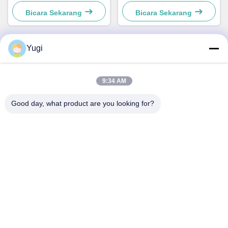
CCA Discovery
Acceptor Validator Bagian
49242480000B
49238415000A
Bicara Sekarang
Bicara Sekarang
Yugi
Kontak Cepat
9:34 AM
Alamat
Good day, what product are you looking for?
Ruang 502, Bangunan 5, Taman Real Estate Qide, No. 2-1,
Xingye EastRoad, Taman Industri Komunitas Shunjiang,
Kota Beijiao, Foshan, Guangdong, Cina
tel
0086-199-25600378
E-mail
Yugi@atmpartchina.com