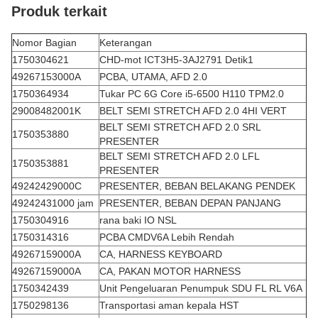
Produk terkait
Nomor Bagian
Keterangan
1750304621
CHD-mot ICT3H5-3AJ2791 Detik1
49267153000A
PCBA, UTAMA, AFD 2.0
1750364934
Tukar PC 6G Core i5-6500 H110 TPM2.0
29008482001K
BELT SEMI STRETCH AFD 2.0 4HI VERT
BELT SEMI STRETCH AFD 2.0 SRL
1750353880
PRESENTER
BELT SEMI STRETCH AFD 2.0 LFL
1750353881
PRESENTER
49242429000C
PRESENTER, BEBAN BELAKANG PENDEK
49242431000 jam
PRESENTER, BEBAN DEPAN PANJANG
1750304916
rana baki IO NSL
1750314316
PCBA CMDV6A Lebih Rendah
49267159000A
CA, HARNESS KEYBOARD
49267159000A
CA, PAKAN MOTOR HARNESS
1750342439
Unit Pengeluaran Penumpuk SDU FL RL V6A
1750298136
Transportasi aman kepala HST