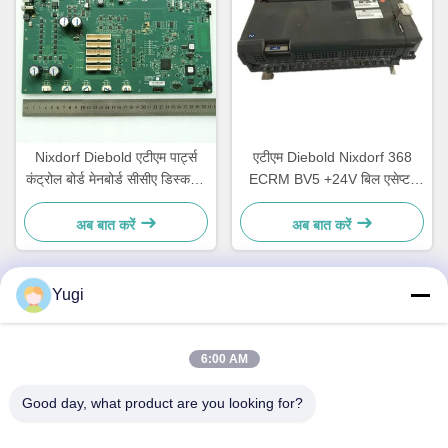
Nixdorf Diebold एटीएम पार्ट्स
एटीएम Diebold Nixdorf 368
कंट्रोल बोर्ड मेनबोर्ड सीसीए डिस्कवरी
ECRM BV5 +24V बिल एसेप्टर
49242480000B
वैलिडेटर पार्ट्स 49238415000A
अब बात करें
अब बात करें
Yugi
त्वरित संपर्क करें
6:00 AM
पता
Good day, what product are you looking for?
कक्ष 502, भवन 5, क्विडे रियल एस्टेट पार्क, नंबर 2-1, Xingye
EastRoad, Shunjiang सामुदायिक औद्योगिक पार्क, Beijiao Town,