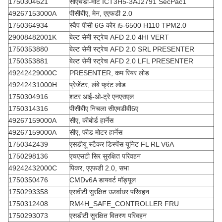
1750304621
सीएचडी-मोट ICT3H5-3AJ2791 SecPac1
49267153000A
पीसीबीए, मेन, एएफडी 2.0
1750364934
स्वैप पीसी 6G कोर i5-6500 H110 TPM2.0
29008482001K
बेल्ट सेमी स्ट्रेच AFD 2.0 4HI VERT
1750353880
बेल्ट सेमी स्ट्रेच AFD 2.0 SRL PRESENTER
1750353881
बेल्ट सेमी स्ट्रेच AFD 2.0 LFL PRESENTER
49242429000C
PRESENTER, कम रियर लोड
49242431000H
प्रेजेंटर, लंबे फ्रंट लोड
1750304916
शटर आई-ओ-ट्रे एनएसएल
1750314316
पीसीबीए निचला सीएमडीवी6ए
49267159000A
सीए, कीबोर्ड हार्नेस
49267159000A
सीए, फीड मोटर हार्नेस
1750342439
एसडीयू स्टैकर डिस्पेंस यूनिट FL RL V6A
1750298136
एचएसटी सिर सुरक्षित परिवहन
49242432000C
पिकर, एएफडी 2.0, सभा
1750350476
CMDv6A डायवर्ट मॉड्यूल
1750293358
एसवीटी सुरक्षित ऊर्ध्वाधर परिवहन
1750312408
RM4H_SAFE_CONTROLLER FRU
1750293073
एसडीटी सुरक्षित वितरण परिवहन