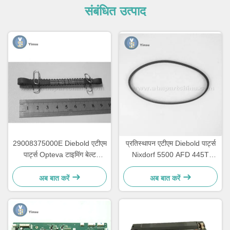
संबंधित उत्पाद
29008375000E Diebold एटीएम
प्रतिस्थापन एटीएम Diebold पार्ट्स
पार्ट्स Opteva टाइमिंग बेल्ट
Nixdorf 5500 AFD 445T
ट्रांसपोर्ट बेल्ट 67T
परिवहन बेल्ट 2900837500AH
अब बात करें
अब बात करें