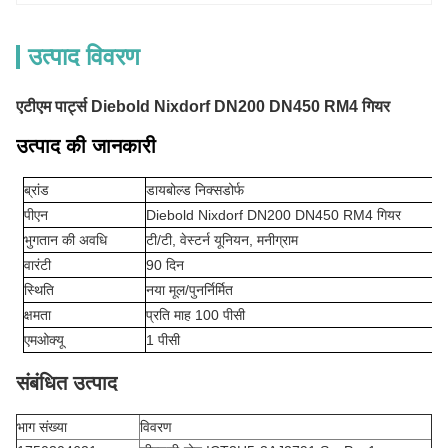
उत्पाद विवरण
एटीएम पार्ट्स Diebold Nixdorf DN200 DN450 RM4 गियर
उत्पाद की जानकारी
ब्रांड
डायबोल्ड निक्सडोर्फ
पीएन
Diebold Nixdorf DN200 DN450 RM4 गियर
भुगतान की अवधि
टी/टी, वेस्टर्न यूनियन, मनीग्राम
वारंटी
90 दिन
स्थिति
नया मूल/पुनर्निर्मित
क्षमता
प्रति माह 100 पीसी
एमओक्यू
1 पीसी
संबंधित उत्पाद
भाग संख्या
विवरण