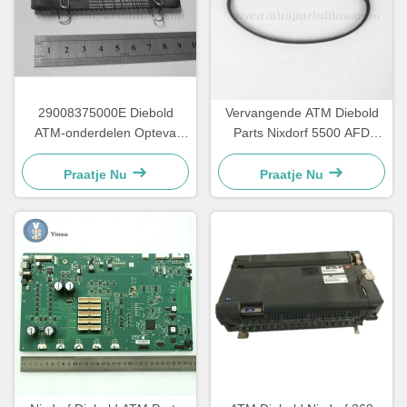
29008375000E Diebold
Vervangende ATM Diebold
ATM-onderdelen Opteva
Parts Nixdorf 5500 AFD
Timing Belt Transport Belt
445T Transportgordel
67T
2900837500AH
Praatje Nu
Praatje Nu