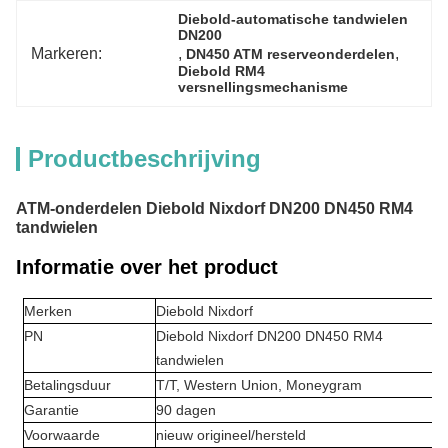
Diebold-automatische tandwielen 
DN200
Markeren:
, 
, 
DN450 ATM reserveonderdelen
Diebold RM4 
versnellingsmechanisme
Productbeschrijving
ATM-onderdelen Diebold Nixdorf DN200 DN450 RM4
tandwielen
Informatie over het product
Merken
Diebold Nixdorf
PN
Diebold Nixdorf DN200 DN450 RM4
tandwielen
Betalingsduur
T/T, Western Union, Moneygram
Garantie
90 dagen
Voorwaarde
nieuw origineel/hersteld