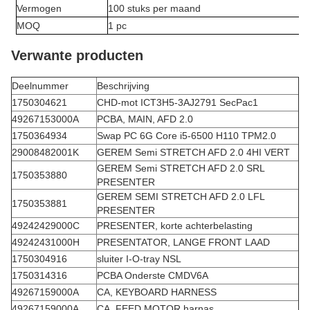
Vermogen
100 stuks per maand
MOQ
1 pc
Verwante producten
Deelnummer
Beschrijving
1750304621
CHD-mot ICT3H5-3AJ2791 SecPac1
49267153000A
PCBA, MAIN, AFD 2.0
1750364934
Swap PC 6G Core i5-6500 H110 TPM2.0
29008482001K
GEREM Semi STRETCH AFD 2.0 4HI VERT
GEREM Semi STRETCH AFD 2.0 SRL
1750353880
PRESENTER
GEREM SEMI STRETCH AFD 2.0 LFL
1750353881
PRESENTER
49242429000C
PRESENTER, korte achterbelasting
49242431000H
PRESENTATOR, LANGE FRONT LAAD
1750304916
sluiter I-O-tray NSL
1750314316
PCBA Onderste CMDV6A
49267159000A
CA, KEYBOARD HARNESS
49267159000A
CA, FEED MOTOR harnas