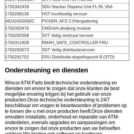
1750342439
SDU Stacker Dispens Unit FL RL V6A
1750298136
HST-hoofdveilig vervoer
49242432000C
PICKER, AFD 2.0Vergadering
1750350476
CMDv6A afwijking module
1750293358
SVT Veilig verticaal vervoer
1750312408
RM4H_SAFE_CONTROLLER FRU
1750293073
SDT Veilig distributievervoer
1750291752
DSU Distributie-stapelingsunit B (STD)
Ondersteuning en diensten
Wincor ATM Parts biedt technische ondersteuning en
diensten om ervoor te zorgen dat onze klanten de best
mogelijke ervaring krijgen bij het gebruik van onze
producten.Onze technische ondersteuning is 24/7
beschikbaar om vragen te beantwoorden of problemen op
te lossen die u met onze producten heeft.Onze diensten
omvatten installatie, onderhoud en reparatie van ATM-
onderdelen, evenals upgrades en aanpassingen om
ervoor te zorgen dat onze producten aan uw behoeften
voldoen.We bieden ook software en hardware