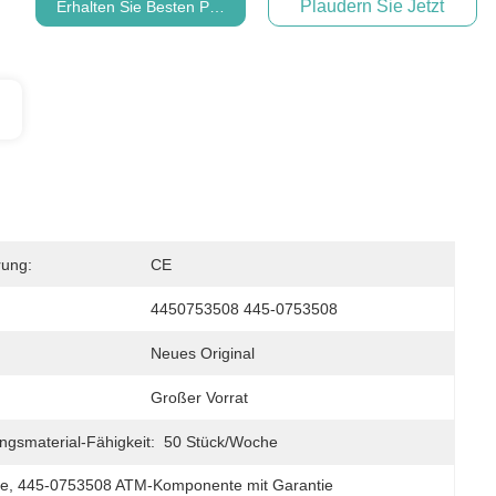
Plaudern Sie Jetzt
Erhalten Sie Besten Preis
rung:
CE
4450753508 445-0753508
Neues Original
Großer Vorrat
ngsmaterial-Fähigkeit:
50 Stück/Woche
le
, 
445-0753508 ATM-Komponente mit Garantie