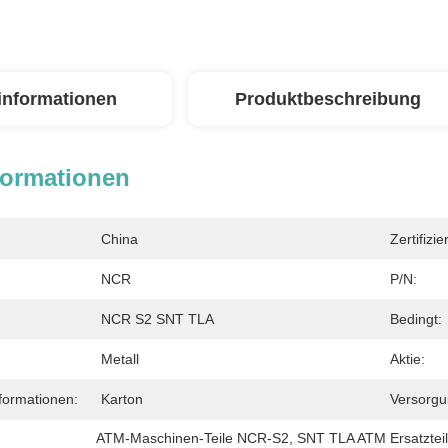
linformationen
Produktbeschreibung
formationen
China
Zertifizie
NCR
P/N:
NCR S2 SNT TLA
Bedingt:
Metall
Aktie:
formationen:
Karton
Versorgu
ATM-Maschinen-Teile NCR-S2
, 
SNT TLA ATM Ersatztei