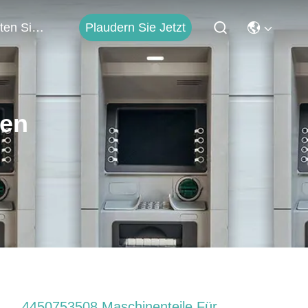
Plaudern Sie Jetzt
Treten Sie Mit Uns In Verbindung
ten
4450753508 Maschinenteile Für