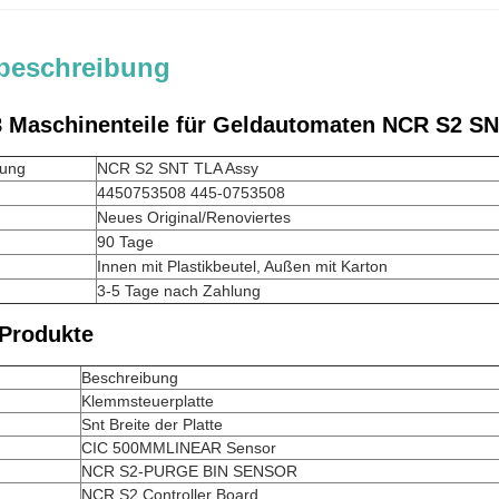
beschreibung
 Maschinenteile für Geldautomaten NCR S2 SN
nung
NCR S2 SNT TLA Assy
4450753508 445-0753508
Neues Original/Renoviertes
90 Tage
Innen mit Plastikbeutel, Außen mit Karton
3-5 Tage nach Zahlung
Produkte
Beschreibung
Klemmsteuerplatte
Snt Breite der Platte
CIC 500MMLINEAR Sensor
NCR S2-PURGE BIN SENSOR
NCR S2 Controller Board