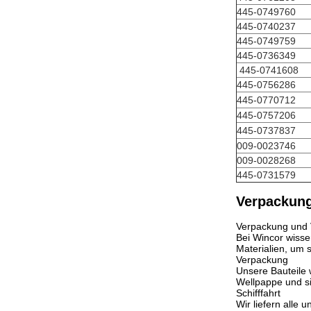
445-0749760
445-0740237
445-0749759
445-0736349
445-0741608
445-0756286
445-0770712
445-0757206
445-0737837
009-0023746
009-0028268
445-0731579
Verpackung
Verpackung und 
Bei Wincor wisse
Materialien, um 
Verpackung
Unsere Bauteile
Wellpappe und si
Schifffahrt
Wir liefern alle