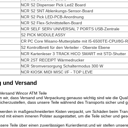
NCR S2 Dispenser Pick Led2 Board
NCR S2 SNT Ablenkungs-Sensor-Board
NCR S2 Pick LED-PCB-Anordnung
NCR S2 Flex-Schnittstellen-Board
NCR SELF SERV UNIVERSAL 7 PORTS USB-Zentrale
S2 PICK MODULE ASSY
CR PC Core Misano-Mutterplatte mit I5-6500TE-CPU/8G-R
S2 Kontrollbrett für den Verteiler - Oberste Ebene
NCR Kartenleser 3 TRACK HICO SMART mit STD-Shutter
NCR 2ST RECEIPT Wärmedrucker
NCR Stromversorgung Schaltermodus 300 W
NCR KIOSK MIDI MISC I/F - TOP LEVE
 und Versand
Versand Wincor ATM Teile
n wir, dass Versand und Verpackung genauso wichtig sind wie die Quali
sicherzustellen, dass unsere Teile während des Transports sicher und g
 werden in maßgeschneiderten Kisten verpackt, um Schäden beim Tran
nd mit einem inneren Polster ausgestattet, um die Teile sicher und gesc
 unsere Teile über einen zuverlässigen Kurierdienst.und wir stellen un