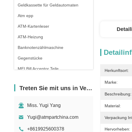
Geldkassette für Geldautomaten
Atm epp
ATM-Kartenleser
Detai
ATM-Heizung
Banknotenzählmaschine
Detailin
Gegenstücke
MEI Bill Acceptor Teile
Herkunftsort:
Pos-Maschine
Marke:
Treten Sie mit uns in Verbindung
Beschreibung:
Miss. Yugi Yang
Material:
Yugi@atmpartchina.com
Verpackung In
+8619925600378
Hervorheben: