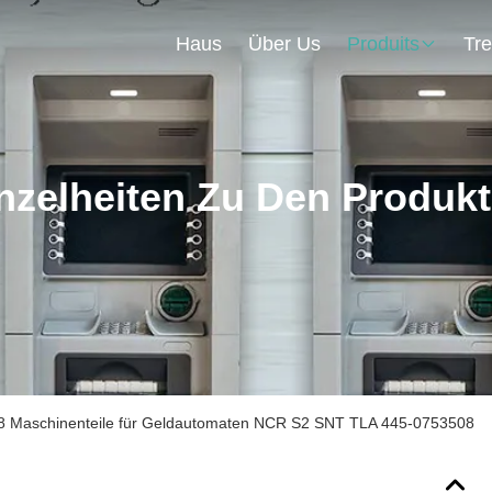
Haus
Über Us
Produits
nzelheiten Zu Den Produk
 Maschinenteile für Geldautomaten NCR S2 SNT TLA 445-0753508