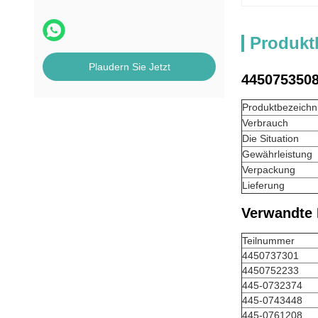
Produkt
Plaudern Sie Jetzt
4450753508
Produktbezeich
Verbrauch
Die Situation
Gewährleistung
Verpackung
Lieferung
Verwandte 
Teilnummer
4450737301
4450752233
445-0732374
445-0743448
445-0761208