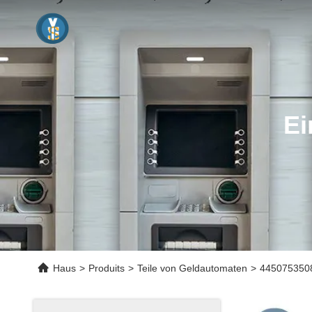
Ei
Haus
>
Produits
>
Teile von Geldautomaten
>
4450753508