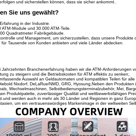
erfolgen und sicherstellen können, dass sie sicher ankommt..
n Sie uns gewählt?
rfahrung in der Industrie.
0 ATM-Module und 30.000 ATM-Teile.
000 Quadratmeter Fabrikgebäude.
tskontrolle und Management, um sicherzustellen, dass unsere Produkt
für Tausende von Kunden anbieten und viele Länder abdecken.
i Jahrzehnten Branchenerfahrung haben wir die ATM-Anforderungen von
tung zu steigern und die Betriebskosten für ATM effektiv zu senken;.
umfassende Auswahl an Geldautomaten und kompatiblen Teilen für alle 
 Diebold Nixdorf, DeLaRue/NMD, GRG, Hyosung,Neben den Produkten 
als, Wechselmaschinen, Selbstbedienungsterminalzubehör, Mei, Barg
ltigen Produktpalette, zuverlässiger Qualität und wettbewerbsfähigen 
ngt.und werden auch in mehr als 30 Länder und Regionen in ganz Europa
tasien, um ein vertrauenswürdiges Markenimage in der weltweiten Sel