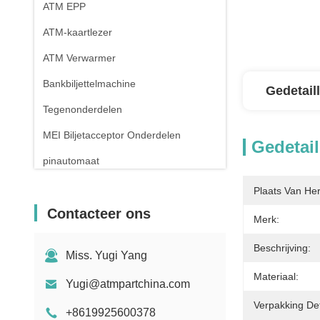
ATM EPP
ATM-kaartlezer
ATM Verwarmer
Bankbiljettelmachine
Gedetail
Tegenonderdelen
MEI Biljetacceptor Onderdelen
Gedetail
pinautomaat
Plaats Van He
Contacteer ons
Merk:
Beschrijving:
Miss. Yugi Yang
Materiaal:
Yugi@atmpartchina.com
Verpakking Det
+8619925600378