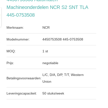
Machineonderdelen NCR S2 SNT TLA
445-0753508
Merknaam:
NCR
Modelnummer:
4450753508 445-0753508
MOQ:
1 st
Prijs:
negotiable
L/C, D/A, D/P, T/T, Western
Betalingsvoorwaarden:
Union
Leveringscapaciteit:
50 stuks/week