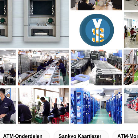
ATM-Onderdelen
Sankyo Kaartlezer
ATM-Mon