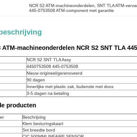
NCR S2 ATM-machineonderdelen
, 
SNT TLA ATM-verva
445-0753508 ATM-component met garantie
beschrijving
8 ATM-machineonderdelen NCR S2 SNT TLA 445
NCR S2 SNT TLA Assy
4450753508 445-0753508
Nieuw origineel/gerenoveerd
90 dagen
Innerlijke met plastic zak, buitenste met doos
3-5 dagen na betaling
de producten
er
Beschrijving
Klem besturingskaart
Snt breedte bord
CIC 500MMLINEAIRE SENSOR