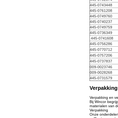
445-0743448
445-0761208
445-0749760
445-0740237
445-0749759
445-0736349
445-0741608
445-0756286
445-0770712
445-0757206
445-0737837
009-0023746
009-0028268
445-0731579
Verpakking
Verpakking en v
Bij Wincor begri
materialen van de
Verpakking
Onze onderdelen 