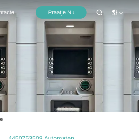
Praatje Nu
Contacteer Ons
08
4450753508 Automaten