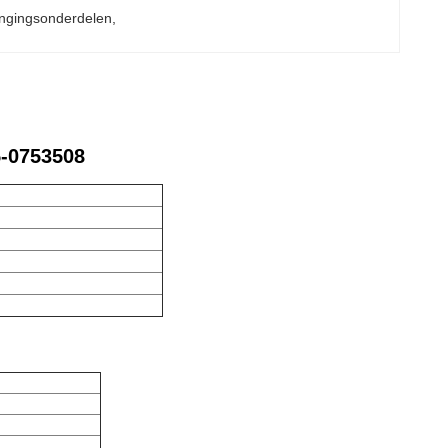
ngingsonderdelen
, 
-0753508