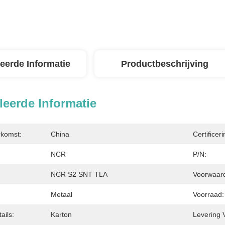
leerde Informatie
Productbeschrijving
leerde Informatie
rkomst:
China
Certificeri
NCR
P/N:
NCR S2 SNT TLA
Voorwaarde
Metaal
Voorraad:
ails:
Karton
Levering 