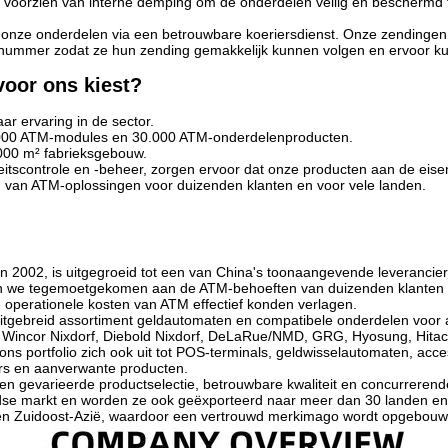
jn voorzien van interne demping om de onderdelen veilig en beschermd
 onze onderdelen via een betrouwbare koeriersdienst. Onze zendingen
nummer zodat ze hun zending gemakkelijk kunnen volgen en ervoor ku
oor ons kiest?
ar ervaring in de sector.
000 ATM-modules en 30.000 ATM-onderdelenproducten.
000 m² fabrieksgebouw.
teitscontrole en -beheer, zorgen ervoor dat onze producten aan de eise
 van ATM-oplossingen voor duizenden klanten en voor vele landen.
 in 2002, is uitgegroeid tot een van China's toonaangevende leverancie
n we tegemoetgekomen aan de ATM-behoeften van duizenden klanten ov
 operationele kosten van ATM effectief konden verlagen.
tgebreid assortiment geldautomaten en compatibele onderdelen voor al
incor Nixdorf, Diebold Nixdorf, DeLaRue/NMD, GRG, Hyosung, Hitachi,
ons portfolio zich ook uit tot POS-terminals, geldwisselautomaten, acc
lers en aanverwante producten.
n gevarieerde productselectie, betrouwbare kwaliteit en concurrerende
se markt en worden ze ook geëxporteerd naar meer dan 30 landen en re
 Zuidoost-Azië, waardoor een vertrouwd merkimago wordt opgebouwd i