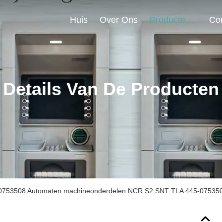
Huis
Over Ons
Producten
Details Van De Producten
0753508 Automaten machineonderdelen NCR S2 SNT TLA 445-07535