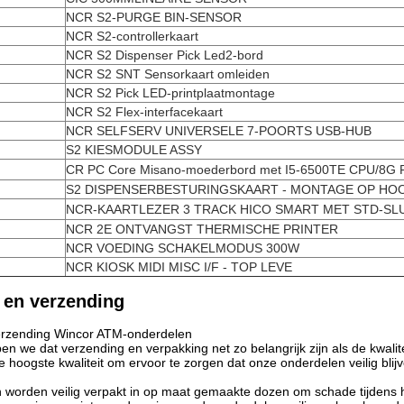
NCR S2-PURGE BIN-SENSOR
NCR S2-controllerkaart
NCR S2 Dispenser Pick Led2-bord
NCR S2 SNT Sensorkaart omleiden
NCR S2 Pick LED-printplaatmontage
NCR S2 Flex-interfacekaart
NCR SELFSERV UNIVERSELE 7-POORTS USB-HUB
S2 KIESMODULE ASSY
CR PC Core Misano-moederbord met I5-6500TE CPU/8G R
S2 DISPENSERBESTURINGSKAART - MONTAGE OP HO
NCR-KAARTLEZER 3 TRACK HICO SMART MET STD-SL
NCR 2E ONTVANGST THERMISCHE PRINTER
NCR VOEDING SCHAKELMODUS 300W
NCR KIOSK MIDI MISC I/F - TOP LEVE
 en verzending
erzending Wincor ATM-onderdelen
jpen we dat verzending en verpakking net zo belangrijk zijn als de kwal
 hoogste kwaliteit om ervoor te zorgen dat onze onderdelen veilig blijve
worden veilig verpakt in op maat gemaakte dozen om schade tijdens h