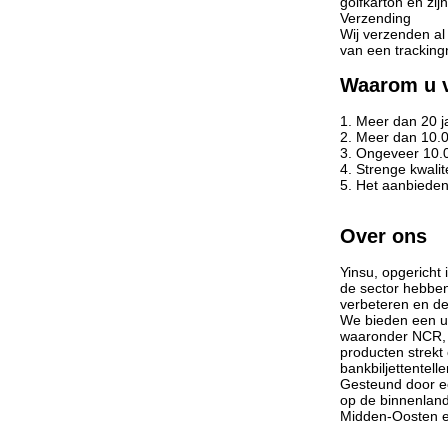
golfkarton en zi
Verzending
Wij verzenden al
van een tracking
Waarom u v
1. Meer dan 20 ja
2. Meer dan 10.
3. Ongeveer 10.
4. Strenge kwali
5. Het aanbieden
Over ons
Yinsu, opgericht
de sector hebbe
verbeteren en de
We bieden een ui
waaronder NCR, W
producten strekt 
bankbiljettentel
Gesteund door ee
op de binnenland
Midden-Oosten en