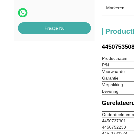
Markeren:
Praatje Nu
Product
445075350
Productnaam
P/N
Voorwaarde
Garantie
Verpakking
Levering
Gerelateer
Onderdeelnumm
4450737301
4450752233
445-0732374