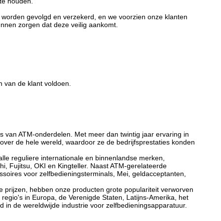
 te houden.
 worden gevolgd en verzekerd, en we voorzien onze klanten
nnen zorgen dat deze veilig aankomt.
n van de klant voldoen.
rs van ATM-onderdelen. Met meer dan twintig jaar ervaring in
er de hele wereld, waardoor ze de bedrijfsprestaties konden
le reguliere internationale en binnenlandse merken,
 Fujitsu, OKI en Kingteller. Naast ATM-gerelateerde
essoires voor zelfbedieningsterminals, Mei, geldacceptanten,
 prijzen, hebben onze producten grote populariteit verworven
gio's in Europa, de Verenigde Staten, Latijns-Amerika, het
n de wereldwijde industrie voor zelfbedieningsapparatuur.