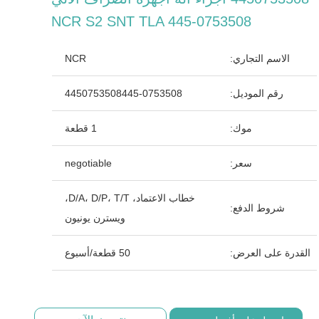
NCR S2 SNT TLA 445-0753508
الاسم التجاري:
NCR
رقم الموديل:
4450753508445-0753508
موك:
1 قطعة
سعر:
negotiable
خطاب الاعتماد، D/A، D/P، T/T،
شروط الدفع:
ويسترن يونيون
القدرة على العرض:
50 قطعة/أسبوع