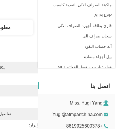
ماكينة الصراف الآلي النقدية كاسيت
ATM EPP
قارئ بطاقة أجهزة الصراف الآلي
معلو
سخان صراف آلي
آلة حساب النقود
بيل أجزاء مضادة
قطع غيار جهاز قبول الفواتير MEI
مكان
جهاز نقاط البيع
اتصل بنا
Miss. Yugi Yang
تفاصيل 
Yugi@atmpartchina.com
إبراز:
+8619925600378