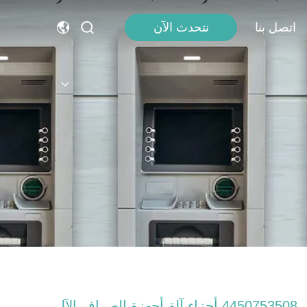
اتصل بنا
نتحدث الآن
4450753508 أجزاء آلة أجهزة الصراف الآلي