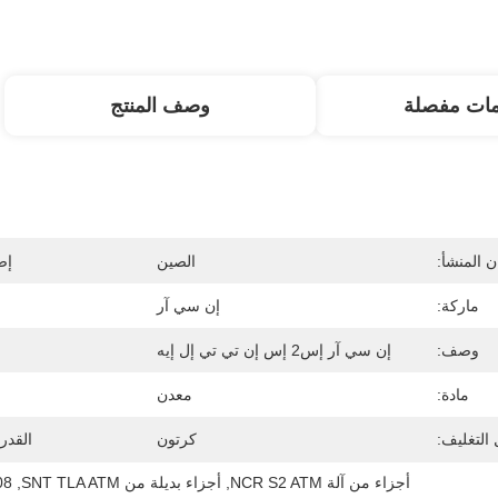
مات مفصلة
وصف المنتج
 المنشأ:
الصين
إص
ماركة:
إن سي آر
وصف:
إن سي آر إس2 إس إن تي تي إل إيه
مادة:
معدن
التغليف:
كرتون
القدر
أجزاء من آلة NCR S2 ATM
, 
أجزاء بديلة من SNT TLA ATM
, 
3508