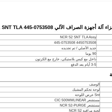
NCR S2 SNT TLA Assy
4450753508 445-0753508
جديد الأصلي / تم تجديده
90 يوما
داخل مع كيس بلاستيكي، خارج مع الكرتون
3-5 أيام بعد الدفع
الوصف
لوحة تحكم المشبك
Snt عرض اللوحة
مستشعر CIC 500MMLINEAR
مستشعر NCR S2-PURGE
لجنة مراقبة NCR S2