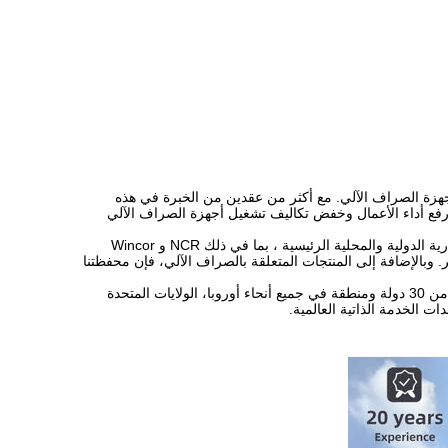
لصين لأجزاء أجهزة الصراف الآلي. مع أكثر من عقدين من الخبرة في هذه
 رفع أداء الأعمال وخفض تكاليف تشغيل أجهزة الصراف الآلي
نحن نقدم مجموعة شاملة من ماكينات الصراف الآلي وقطع الغيار المتوافقة تغطي جميع العلامات التجارية الدولية والمحلية الرئيسية ، بما في ذلك NCR و Wincor
Hyosung,هيتاشي، فجيتسو، أوكي وكينغتيلر. وبالإضافة إلى المنتجات المتعلقة بالصراف الآلي، فإن محفظتنا
بدعم من مجموعة متنوعة من المنتجات، الجودة الموثوقة والأسعار التنافسية،كما يتم تصديرها إلى أكثر من 30 دولة ومنطقة في جميع أنحاء أوروبا، الولايات المتحدة
ت الخدمة الذاتية العالمية.