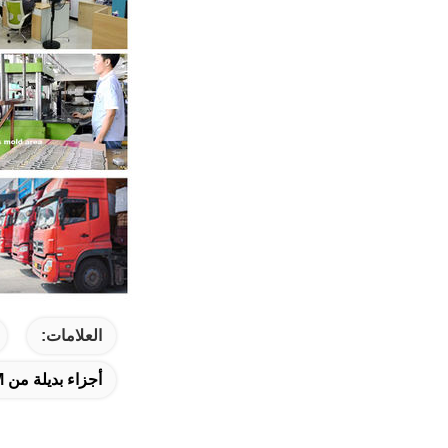
العلامات:
أجزاء بديلة من SNT TLA ATM