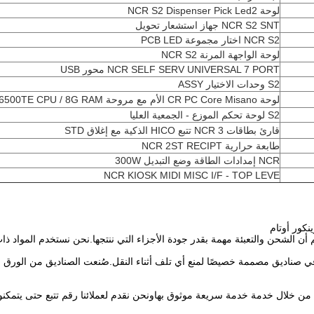
لوحة NCR S2 Dispenser Pick Led2
NCR S2 SNT جهاز استشعار تحويل
NCR S2 اختار مجموعة PCB LED
لوحة الواجهة المرنة NCR S2
NCR SELF SERV UNIVERSAL 7 PORT محور USB
S2 وحدات الاختيار ASSY
لوحة CR PC Core Misano الأم مع مروحة I5-6500TE CPU / 8G RAM
S2 لوحة تحكم الموزع - الجمعية العليا
قارئ بطاقات NCR 3 تتبع HICO الذكية مع إغلاق STD
طابعة حرارية NCR 2ST RECIPT
NCR إمدادات الطاقة وضع التبديل 300W
NCR KIOSK MIDI MISC I/F - TOP LEVE
نكور أوتام
أن الشحن والتعبئة مهمة بقدر جودة الأجزاء التي ننتجها.نحن نستخدم المواد ذات ا
ن في صناديق مصممة خصيصًا لمنع أي تلف أثناء النقل.صُنعت الصناديق من الور
ن خلال خدمة خدمة سريعة موثوق بهاونحن نقدم لعملائنا رقم تتبع حتى يتمكنوا