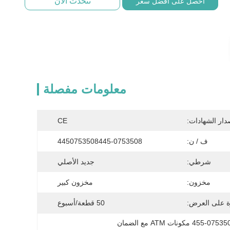
نتحدث الآن
احصل على أفضل سعر
معلومات مفصلة
دار الشهادات:
CE
ف / ن:
4450753508445-0753508
شرطي:
جديد الأصلي
مخزون:
مخزون كبير
ة على العرض:
50 قطعة/أسبوع
455-075 مكونات ATM مع الضمان