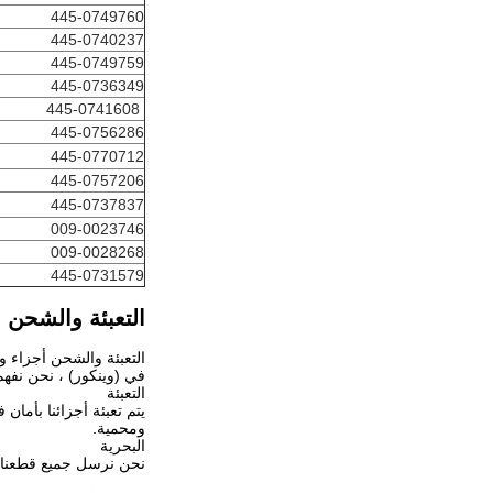
445-0749760
445-0740237
445-0749759
445-0736349
445-0741608
445-0756286
445-0770712
445-0757206
445-0737837
009-0023746
009-0028268
445-0731579
التعبئة والشحن
التعبئة والشحن أجزاء وي
في (وينكور) ، نحن نفهم 
التعبئة
يتم تعبئة أجزائنا بأما
ومحمية.
البحرية
نحن نرسل جميع قطعنا م