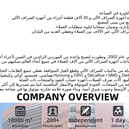
تأسست شركة يينسو في عام 2002، وتطورت لتصبح واحدة من الموردين الرائدين في ا
ياجات أجهزة الصراف الآلي من آلاف العملاء في جميع أنحاء العالم،تمكينهم من
Nixdorf و Diebold Nixdorf و DeLaRue / NMD و GRG و 
لبيع، آلات صرف العملات،أجهزة حساب النقود والمنتجات ذات الصلة.
رق الأوسط وجنوب شرق آسيا، وبناء صورة علامة تجارية موثوق بها في صناعة معدا