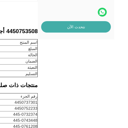
نتحدث الآن
4450753508 أجزاء آلة أجهزة الصراف الآلي NCR S2 SNT TLA 445-0753508
اسم المنتج
المبلغ
الحالة
الضمان
التعبئة
التسليم
منتجات ذات صلة
رقم الجزء
4450737301
4450752233
445-0732374
445-0743448
445-0761208