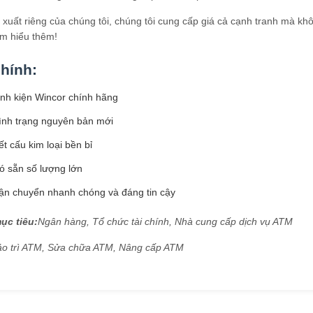
 xuất riêng của chúng tôi, chúng tôi cung cấp giá cả cạnh tranh mà kh
ìm hiểu thêm!
chính:
inh kiện Wincor chính hãng
ình trạng nguyên bản mới
t cấu kim loại bền bỉ
ó sẵn số lượng lớn
ận chuyển nhanh chóng và đáng tin cậy
ục tiêu:
Ngân hàng, Tổ chức tài chính, Nhà cung cấp dịch vụ ATM
ảo trì ATM, Sửa chữa ATM, Nâng cấp ATM