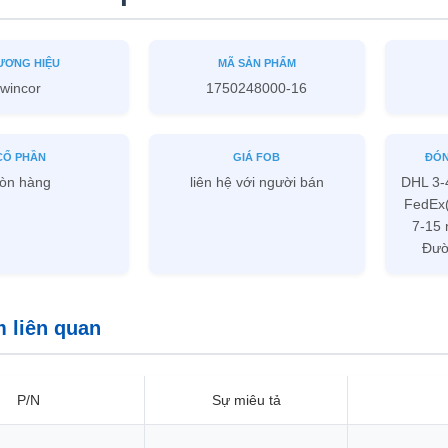
ƯƠNG HIỆU
MÃ SẢN PHẨM
wincor
1750248000-16
CỔ PHẦN
GIÁ FOB
ĐÓN
òn hàng
liên hệ với người bán
DHL 3-
FedEx(
7-15 
Đườ
 liên quan
P/N
Sự miêu tả