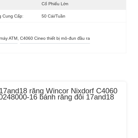
Cổ Phiếu Lớn
g Cung Cấp:
50 Cái/tuần
n máy ATM
, 
C4060 Cineo thiết bị mô-đun đầu ra
17and18 răng Wincor Nixdorf C4060
0248000-16 bánh răng đôi 17and18