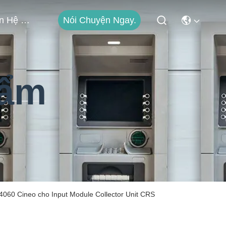
Liên Hệ Với Chúng Tôi
Nói Chuyện Ngay.
hẩm
060 Cineo cho Input Module Collector Unit CRS