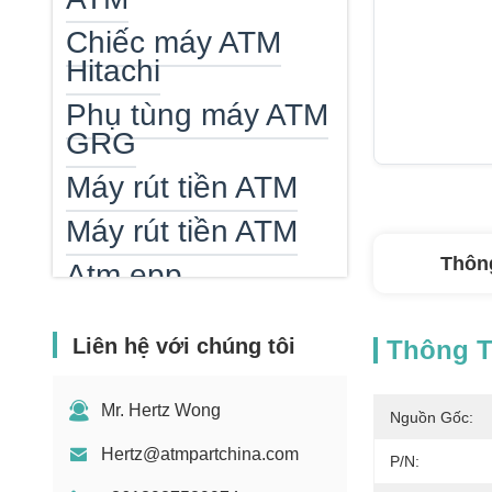
Chiếc máy ATM
Hitachi
Phụ tùng máy ATM
GRG
Máy rút tiền ATM
Máy rút tiền ATM
Thông
Atm epp
đầu đọc thẻ atm
Liên hệ với chúng tôi
Thông Ti
Máy sưởi ATM
Máy đếm tiền giấy
Mr. Hertz Wong
Nguồn Gốc:
Bill Counter Parts
Hertz@atmpartchina.com
P/N: