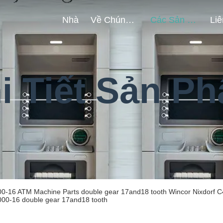
Nhà
Về Chúng Tôi
Các Sản Phẩm
i Tiết Sản P
-16 ATM Machine Parts double gear 17and18 tooth Wincor Nixdorf C4
00-16 double gear 17and18 tooth