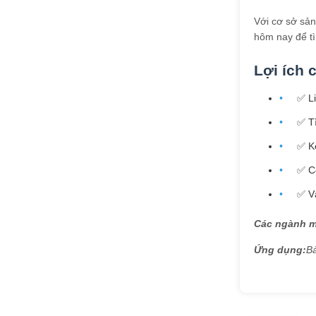
Với cơ sở sản
hôm nay để t
Lợi ích 
✅ L
✅ T
✅ Kế
✅ C
✅ V
Các ngành m
Ứng dụng:
B