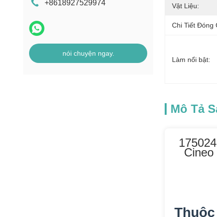
Bộ phận máy thu
+8618927529974
Vật Liệu:
hóa đơn MEI
Chi Tiết Đóng 
Máy POS
nói chuyện ngay.
Làm nổi bật:
Mô Tả 
175024
Cineo
Thuộc