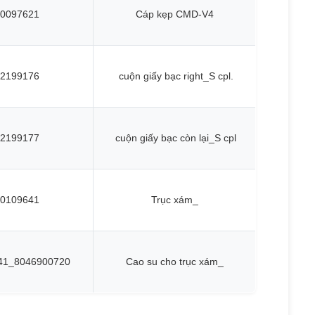
0097621
Cáp kẹp CMD-V4
2199176
cuộn giấy bạc right_S cpl.
2199177
cuộn giấy bạc còn lại_S cpl
0109641
Trục xám_
41_8046900720
Cao su cho trục xám_