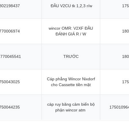
802198437
ĐẦU V2CU tk 1,2,3 r/w
175
wincor OMR: V2XF ĐẦU
770006974
180
ĐÁNH GIÁ R / W
1770045541
TRƯỚC
180
Cáp phẳng Wincor Nixdorf
750043025
175
cho Cassette tiền mặt
cáp ruy băng cảm biến bộ
750044235
17501096
phận wincor atm