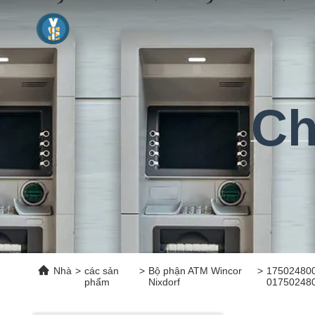
Ch
Nhà
>
các sản
>
Bộ phận ATM Wincor
>
1750248000
phẩm
Nixdorf
017502480