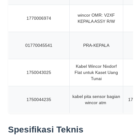
wincor OMR: V2XF
1770006974
KEPALA ASSY R/W
01770045541
PRA-KEPALA
Kabel Wincor Nixdorf
1750043025
Flat untuk Kaset Uang
Tunai
kabel pita sensor bagian
1750044235
1750
wincor atm
Spesifikasi Teknis