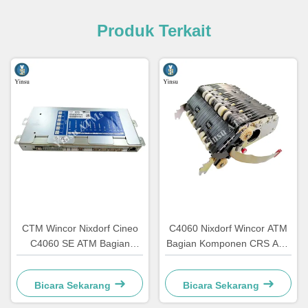
Produk Terkait
CTM Wincor Nixdorf Cineo
C4060 Nixdorf Wincor ATM
C4060 SE ATM Bagian
Bagian Komponen CRS ATS
Elektronika Khusus
Unit Sentralisasi AU Modul
1750147868
1750134478
Bicara Sekarang
Bicara Sekarang