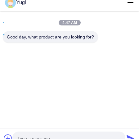
Yugi
Alamat
4:47 AM
Ruang 502, Bangunan 5, Taman Real Estate Qide, No. 2-1,
Xingye EastRoad, Taman Industri Komunitas Shunjiang,
Good day, what product are you looking for?
Kota Beijiao, Foshan, Guangdong, Cina
tel
0086-199-25600378
E-mail
Yugi@atmpartchina.com
Kebijakan Privasi
|
Sitemap
| Cina Kualitas Baik bagian-
bagian mesin atm Pemasok. Hak cipta © 2026 Guangzhou