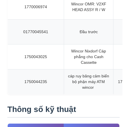
Wincor OMR: V2XF
1770006974
HEAD ASSY R / W
01770045541
Đầu trước
Wincor Nixdorf Cáp
1750043025
phẳng cho Cash
Cassette
cáp ruy băng cảm biến
1750044235
bộ phận máy ATM
1750
wincor
Thông số kỹ thuật