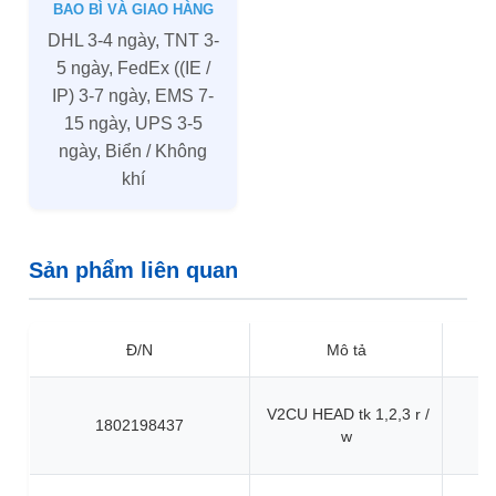
BAO BÌ VÀ GIAO HÀNG
DHL 3-4 ngày, TNT 3-
5 ngày, FedEx ((IE /
IP) 3-7 ngày, EMS 7-
15 ngày, UPS 3-5
ngày, Biển / Không
khí
Sản phẩm liên quan
Đ/N
Mô tả
V2CU HEAD tk 1,2,3 r /
1802198437
w