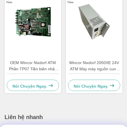
OEM Wincor Nixdorf ATM
Wincor Nixdorf 2050XE 24V
Phần TP07 Tiền biên nhận
ATM Máy máy nguồn cung
Máy in PCB chính Controller
cấp năng lượng
Board 01750063547
Nói Chuyện Ngay.
Nói Chuyện Ngay.
Liên hệ nhanh