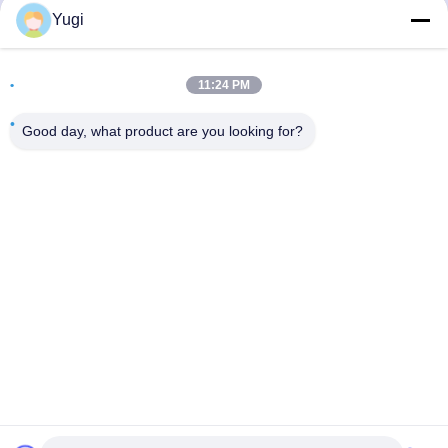
Địa chỉ
Yugi
Phòng 502, Tòa nhà 5, Công viên bất động sản Qide, số 2-
1, Xingye EastRoad, Công viên công nghiệp cộng đồng
11:24 PM
Shunjiang, thị trấn Beijiao, Foshan, Quảng Đông, Trung
Quốc
Good day, what product are you looking for?
điện thoại
0086-199-25600378
E-mail
Yugi@atmpartchina.com
Chính sách bảo mật
|
Sơ đồ trang web
| Trung Quốc Chất
lượng tốt bộ phận máy atm Nhà cung cấp. 2026 Guangzhou
Yinsu Electronic Technology Co., Limited Tất cả các quyền