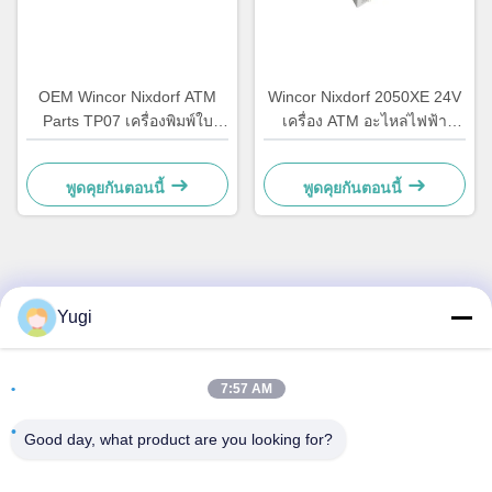
OEM Wincor Nixdorf ATM
Wincor Nixdorf 2050XE 24V
Parts TP07 เครื่องพิมพ์ใบ
เครื่อง ATM อะไหล่ไฟฟ้า
เสร็จสินค้า
01750069162 1750069162
พูดคุยกันตอนนี้
พูดคุยกันตอนนี้
ติดต่อด่วน
Yugi
ที่อยู่
7:57 AM
ห้อง 502 อาคาร 5 สวนอสังหาริมทรัพย์ Qide เลข 2-1 ถนน
Xingye EastRoad สวนอุตสาหกรรมชุมชน Shunjiang เมือง
Good day, what product are you looking for?
Beijiao, โฟชาน, กวางดง, จีน