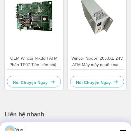
OEM Wincor Nixdorf ATM
Wincor Nixdorf 2050XE 24V
Phần TP07 Tiền biên nhận
ATM Máy máy nguồn cung
Máy in PCB chính Controller
cấp năng lượng
Board 01750063547
Nói Chuyện Ngay.
Nói Chuyện Ngay.
Liên hệ nhanh
Địa chỉ
Yugi