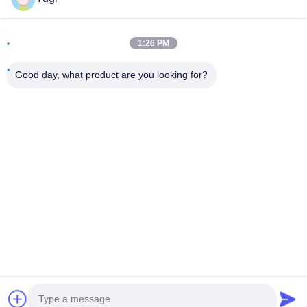
Phòng 502, Tòa nhà 5, Công viên bất động sản Qide, số 2-
1, Xingye EastRoad, Công viên công nghiệp cộng đồng
1:26 PM
Shunjiang, thị trấn Beijiao, Foshan, Quảng Đông, Trung
Quốc
Good day, what product are you looking for?
điện thoại
0086-199-25600378
E-mail
Yugi@atmpartchina.com
Chính sách bảo mật
|
Sơ đồ trang web
| Trung Quốc Chất
lượng tốt bộ phận máy atm Nhà cung cấp. 2026 Guangzhou
Yinsu Electronic Technology Co., Limited Tất cả các quyền