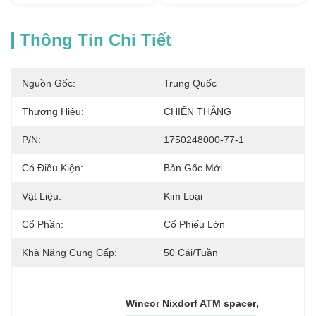
Thông Tin Chi Tiết
Nguồn Gốc:
Trung Quốc
Thương Hiệu:
CHIẾN THẮNG
P/N:
1750248000-77-1
Có Điều Kiện:
Bản Gốc Mới
Vật Liệu:
Kim Loại
Cổ Phần:
Cổ Phiếu Lớn
Khả Năng Cung Cấp:
50 Cái/tuần
, 
Wincor Nixdorf ATM spacer