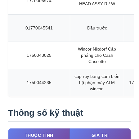
1770006974
HEAD ASSY R / W
01770045541
Đầu trước
Wincor Nixdorf Cáp
1750043025
phẳng cho Cash
Cassette
cáp ruy băng cảm biến
1750044235
bộ phận máy ATM
1750
wincor
Thông số kỹ thuật
THUỘC TÍNH
GIÁ TRỊ