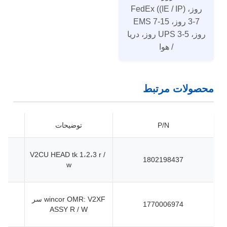
روز، FedEx ((IE / IP)
3-7 روز، EMS 7-15
روز، UPS 3-5 روز، دریا
/ هوا
محصولات مرتبط
P/N
توضیحات
V2CU HEAD tk 1،2،3 r /
1802198437
w
wincor OMR: V2XF سر
1770006974
ASSY R / W