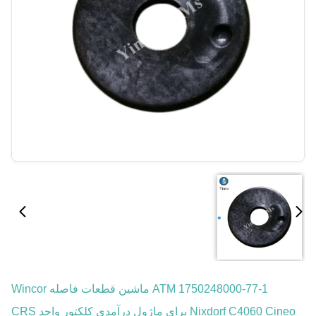
1750248000-77-1 ATM ماشین قطعات فاصله Wincor
Nixdorf C4060 Cineo برای ماژول درآمدی کلکتور واحد CRS