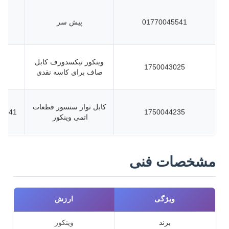
01770045541
پیش سر
وینکور نیکسدورف کابل
1750043025
صاف برای کاسه نقدی
کابل نوار سنسور قطعات
046900720
1750044235
اتمی وینکور
مشخصات فنی
ویژگی
ارزش
برند
وینکور