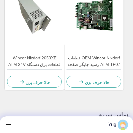
OEM Wincor Nixdorf قطعات
Wincor Nixdorf 2050XE
ATM TP07 رسید چاپگر صفحه
قطعات برق دستگاه ATM 24V
اصلی کنترل کننده PCB
01750069162 1750069162
01750063547
حالا حرف بزن
حالا حرف بزن
تماس سریع
Yugi
آدرس