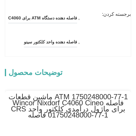
برجسته کردن:
, 
فاصله دهنده دستگاه ATM برای C4060
, 
فاصله دهنده واحد کلکتور سینو
توضیحات محصول
1750248000-77-1 ATM ماشین قطعات
فاصله Wincor Nixdorf C4060 Cineo
برای ماژول درآمدی کلکتور واحد CRS
01750248000-77-1 فاصله