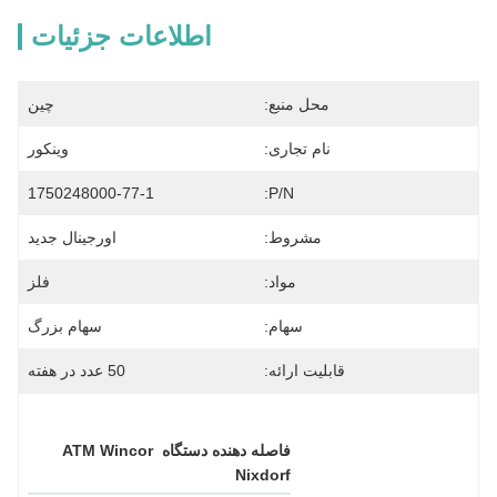
اطلاعات جزئیات
محل منبع:
چین
نام تجاری:
وینکور
1750248000-77-1
P/N:
مشروط:
اورجینال جدید
مواد:
فلز
سهام:
سهام بزرگ
قابلیت ارائه:
50 عدد در هفته
فاصله دهنده دستگاه ATM Wincor 
Nixdorf