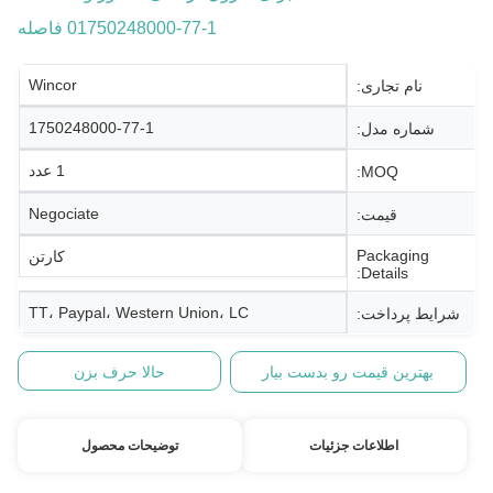
01750248000-77-1 فاصله
Wincor
نام تجاری:
1750248000-77-1
شماره مدل:
1 عدد
MOQ:
Negociate
قیمت:
Packaging
کارتن
Details:
TT، Paypal، Western Union، LC
شرایط پرداخت:
بهترین قیمت رو بدست بیار
حالا حرف بزن
اطلاعات جزئیات
توضیحات محصول