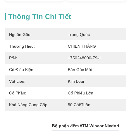
Thông Tin Chi Tiết
Nguồn Gốc:
Trung Quốc
Thương Hiệu:
CHIẾN THẮNG
P/N:
1750248000-79-1
Có Điều Kiện:
Bản Gốc Mới
Vật Liệu:
Kim Loại
Cổ Phần:
Cổ Phiếu Lớn
Khả Năng Cung Cấp:
50 Cái/tuần
, 
Bộ phận đệm ATM Wincor Nixdorf