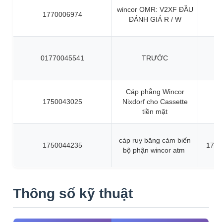
wincor OMR: V2XF ĐẦU
1770006974
ĐÁNH GIÁ R / W
01770045541
TRƯỚC
Cáp phẳng Wincor
1750043025
Nixdorf cho Cassette
tiền mặt
cáp ruy băng cảm biến
1750044235
1750
bộ phận wincor atm
Thông số kỹ thuật