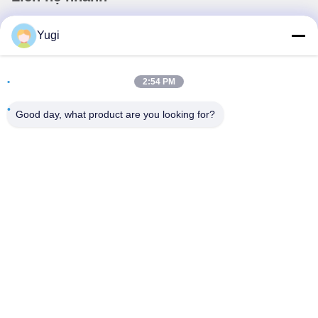
Địa chỉ
Yugi
Phòng 502, Tòa nhà 5, Công viên bất động sản Qide, số 2-
1, Xingye EastRoad, Công viên công nghiệp cộng đồng
2:54 PM
Shunjiang, thị trấn Beijiao, Foshan, Quảng Đông, Trung
Quốc
Good day, what product are you looking for?
điện thoại
0086-199-25600378
E-mail
Yugi@atmpartchina.com
Chính sách bảo mật
|
Sơ đồ trang web
| Trung Quốc Chất