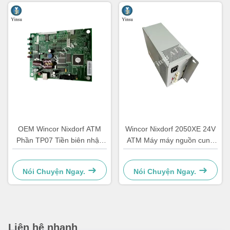
OEM Wincor Nixdorf ATM
Wincor Nixdorf 2050XE 24V
Phần TP07 Tiền biên nhận
ATM Máy máy nguồn cung
Máy in PCB chính Controller
cấp năng lượng
Board 01750063547
Nói Chuyện Ngay.
Nói Chuyện Ngay.
Liên hệ nhanh