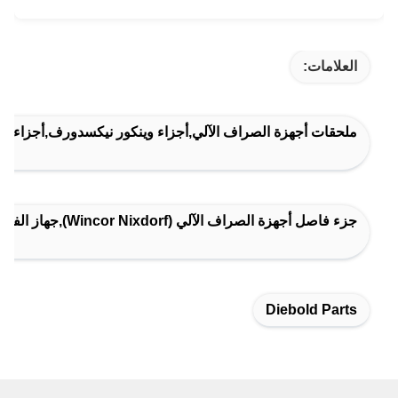
العلامات:
ملحقات أجهزة الصراف الآلي,أجزاء وينكور نيكسدورف,أجزاء ديا
جزء فاصل أجهزة الصراف الآلي (Wincor Nixdorf),جهاز الفاصل بين أجهزة الصراف الآلي C4060 Cineo,وحدة الفاصل في وحدة الإخراج
Diebold Parts