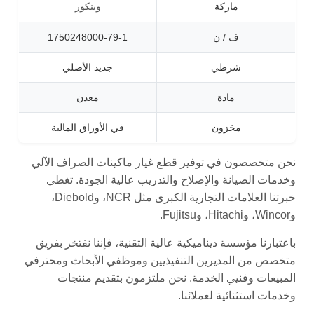
ماركة
وينكور
ف / ن
1750248000-79-1
شرطي
جديد الأصلي
مادة
معدن
مخزون
في الأوراق المالية
نحن متخصصون في توفير قطع غيار ماكينات الصراف الآلي
وخدمات الصيانة والإصلاح والتدريب عالية الجودة. تغطي
خبرتنا العلامات التجارية الكبرى مثل NCR، وDiebold،
وWincor، وHitachi، وFujitsu.
باعتبارنا مؤسسة ديناميكية عالية التقنية، فإننا نفتخر بفريق
متخصص من المديرين التنفيذيين وموظفي الأبحاث ومحترفي
المبيعات وفنيي الخدمة. نحن ملتزمون بتقديم منتجات
وخدمات استثنائية لعملائنا.