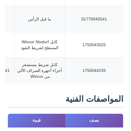
01770045541
ما قبل الرأس
كابل Wincor Nixdorf
1750043025
المسطح لشريط النقود
كابل شريط مستشعر
1750044235
أجزاء أجهزة الصراف الآلي
046900720
من Wincor
المواصفات الفنية
يصف
قيمة