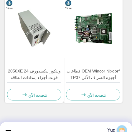
OEM Wincor Nixdorf قطاعات
وينكور نيكسدورف 2050XE 24
أجهزة الصراف الآلي TP07
فولت أجزاء إمدادات الطاقة
استلام طابعة لوحة تحكم PCB
للآلة 01750069162
الرئيسية 01750063547
1750069162
نتحدث الآن
نتحدث الآن
الاتصال السريع
Yugi