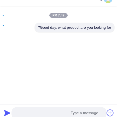
العنوان
7:47 PM
الغرفة 502، المبنى 5، حديقة قيد العقارية، رقم 2-1، شارع شينغيه
الشرقية، حديقة شنجيانج المجتمعية الصناعية، مدينة بيجيا، فوشان،
Good day, what product are you looking for?
غوانغدونغ، الصين
تيل
0086-199-25600378
بريد إلكتروني
Yugi@atmpartchina.com
سياسة الخصوصية
|
خريطة الموقع
| الصين جودة جيدة أجزاء ماكينة
الصراف الآلي المورد. حقوق الطبع والنشر © 2026 Guangzhou
Yinsu Electronic Technology Co., Limited جميع الحقوق محفوظة