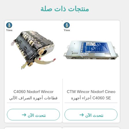
منتجات ذات صلة
C4060 Nixdorf Wincor
CTM Wincor Nixdorf Cineo
C4060 SE أجزاء أجهزة
قطاعات أجهزة الصراف الآلي
الصراف الآلي الإلكترونية
المكون CRS ATS وحدة
الخاصة 1750147868
المركزية AU Module
نتحدث الآن
نتحدث الآن
1750134478