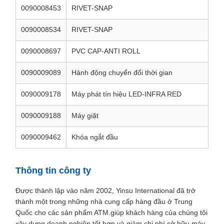
0090008453
RIVET-SNAP
0090008534
RIVET-SNAP
0090008697
PVC CAP-ANTI ROLL
0090009089
Hành động chuyển đổi thời gian
0090009178
Máy phát tín hiệu LED-INFRA RED
0090009188
Máy giặt
0090009462
Khóa ngắt đầu
Thông tin công ty
Được thành lập vào năm 2002, Yinsu International đã trở
thành một trong những nhà cung cấp hàng đầu ở Trung
Quốc cho các sản phẩm ATM.giúp khách hàng của chúng tôi
xây dựng doanh nghiệp tốt hơn và giảm chi phí sở hữu máy