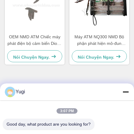
OEM NMD ATM Chiếc máy
Máy ATM NQ300 NMD Bộ
phát điện bộ cảm biến Diode
phận phát hiện mô-đun
Holder A001486
A011263 cho thiết bị ngân
hàng
Nói Chuyện Ngay.
Nói Chuyện Ngay.
Liên hệ nhanh
Yugi
Địa chỉ
3:07 PM
Phòng 502, Tòa nhà 5, Công viên bất động sản Qide, số 2-
1, Xingye EastRoad, Công viên công nghiệp cộng đồng
Good day, what product are you looking for?
Shunjiang, thị trấn Beijiao, Foshan, Quảng Đông, Trung
Quốc