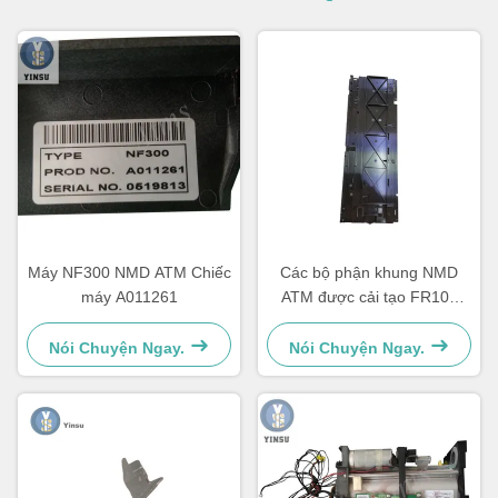
Máy NF300 NMD ATM Chiếc
Các bộ phận khung NMD
máy A011261
ATM được cải tạo FR101
Glory Right Delarue Talaris
A006322
Nói Chuyện Ngay.
Nói Chuyện Ngay.