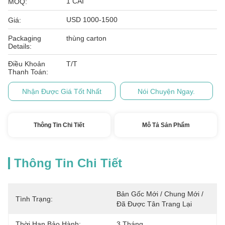
1 CÁI
MOQ:
USD 1000-1500
Giá:
Packaging
thùng carton
Details:
Điều Khoản
T/T
Thanh Toán:
Nhận Được Giá Tốt Nhất
Nói Chuyện Ngay.
Thông Tin Chi Tiết
Mô Tả Sản Phẩm
Thông Tin Chi Tiết
Bản Gốc Mới / Chung Mới / 
Tình Trạng:
Đã Được Tân Trang Lại
Thời Hạn Bảo Hành:
3 Tháng