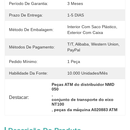
Período De Garantia:
3 Meses
Prazo De Entrega:
1-5 DIAS
Interior Com Saco Plástico, 
Método De Embalagem:
Exterior Com Caixa
T/T, Alibaba, Western Union, 
Métodos De Pagamento:
PayPal
Pedido Mínimo:
1 Peça
Habilidade Da Fonte:
10.000 Unidades/mês
Peças ATM do distribuidor NMD 
050
, 
Destacar:
conjunto de transporte do eixo 
NT100
, 
peças da máquina A020883 ATM