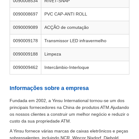
0090008534
RIVET-SNAP
0090008697
PVC CAP-ANTI ROLL
0090009089
ACÇÃO de comutação
0090009178
Transmissor LED infravermelho
0090009188
Limpeza
0090009462
Intercâmbio-Interloque
Informações sobre a empresa
Fundada em 2002, a Yinsu International tornou-se um dos
principais fornecedores na China de produtos ATM.Ajudando
os nossos clientes a construir um melhor negócio e reduzir o
custo da sua propriedade ATM.
A Yinsu fornece várias marcas de caixas eletrônicos e peças
sobressalentes, incluindo NCR, Wincor Nixdorf, Diebold