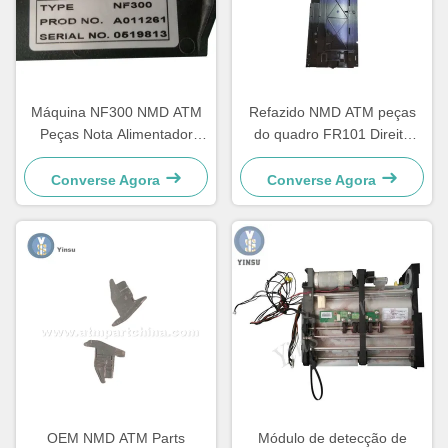
Máquina NF300 NMD ATM
Refazido NMD ATM peças
Peças Nota Alimentador
do quadro FR101 Direita
A011261 Para Máquina de
Glory Delarue Talaris
Jogo Kiosk
A006322
Converse Agora
Converse Agora
OEM NMD ATM Parts
Módulo de detecção de