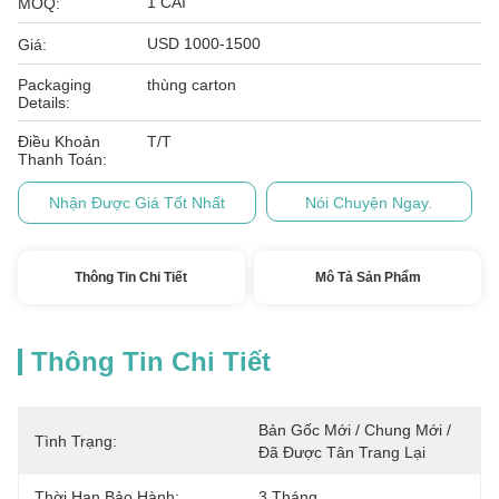
1 CÁI
MOQ:
USD 1000-1500
Giá:
Packaging
thùng carton
Details:
Điều Khoản
T/T
Thanh Toán:
Nhận Được Giá Tốt Nhất
Nói Chuyện Ngay.
Thông Tin Chi Tiết
Mô Tả Sản Phẩm
Thông Tin Chi Tiết
Bản Gốc Mới / Chung Mới / 
Tình Trạng:
Đã Được Tân Trang Lại
Thời Hạn Bảo Hành:
3 Tháng