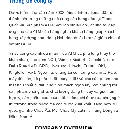
Thông tin công ty
Được thành lập vào năm 2002, Yinsu International đã trở
thành một trong những nhà cung cấp hàng đầu tại Trung
Quốc về Sản phẩm ATM. Với lịch sử lâu đời, chúng tôi đáp
ứng nhu cầu ATM của hàng nghìn khách hàng, giúp khách
hàng xây dựng hoạt động kinh doanh tốt hơn và giảm chi phí
sở hữu ATM.
Yinsu cung cấp nhiều nhãn hiệu ATM và phụ tùng thay thế
khác nhau, bao gồm NCR, Wincor Nixdorf, Diebold Nixdorf,
DeLaRue/NMD, GRG, Hyosung, Hitachi, Fujistu, OKI,
Kingteller, v.v.). Ngoài ra, chúng tôi còn cung cấp máy POS,
máy đổi tiền, bộ phận ki-ốt, máy in 3D và các sản phẩm bảo
mật như thiết bị đầu cuối tĩnh mạch ngón tay. Với chủng loại
sản phẩm phong phú, chất lượng đáng tin cậy và giá thành
hợp lý, sản phẩm của chúng tôi không chỉ được ưa chuộng ở
thị trường trong nước mà còn được xuất khẩu sang hơn 30
quốc gia như Châu Âu, Mỹ, Châu Mỹ Latinh, Trung Đông và
Đông Nam Á.