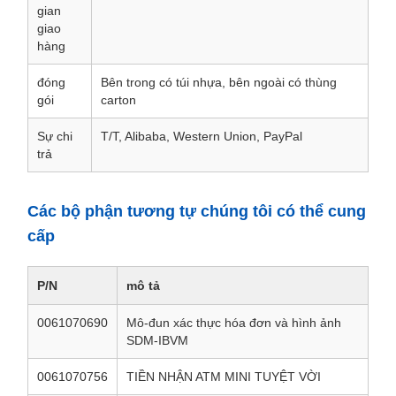
gian
giao
hàng
đóng
Bên trong có túi nhựa, bên ngoài có thùng
gói
carton
Sự chi
T/T, Alibaba, Western Union, PayPal
trả
Các bộ phận tương tự chúng tôi có thể cung
cấp
P/N
mô tả
0061070690
Mô-đun xác thực hóa đơn và hình ảnh
SDM-IBVM
0061070756
TIỀN NHẬN ATM MINI TUYỆT VỜI