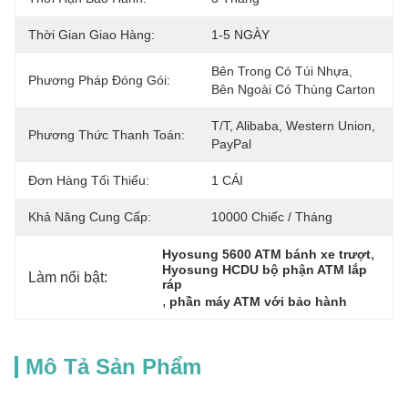
Thời Gian Giao Hàng:
1-5 NGÀY
Bên Trong Có Túi Nhựa, 
Phương Pháp Đóng Gói:
Bên Ngoài Có Thùng Carton
T/T, Alibaba, Western Union, 
Phương Thức Thanh Toán:
PayPal
Đơn Hàng Tối Thiểu:
1 CÁI
Khả Năng Cung Cấp:
10000 Chiếc / Tháng
, 
Hyosung 5600 ATM bánh xe trượt
Hyosung HCDU bộ phận ATM lắp 
Làm nổi bật:
ráp
, 
phần máy ATM với bảo hành
Mô Tả Sản Phẩm