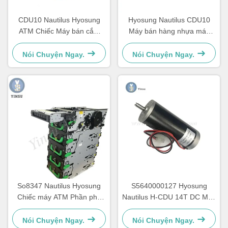
CDU10 Nautilus Hyosung
Hyosung Nautilus CDU10
ATM Chiếc Máy bán cắm
Máy bán hàng nhựa máy
7310000709 OEM
ATM cuộn máy thanh toán tự
động
Nói Chuyện Ngay.
Nói Chuyện Ngay.
So8347 Nautilus Hyosung
S5640000127 Hyosung
Chiếc máy ATM Phần phụ
Nautilus H-CDU 14T DC Máy
tùng Máy thanh toán tự động
ATM chính Phụ tùng
Thiết bị phụ kiện GCDU Máy
7310000715
Nói Chuyện Ngay.
Nói Chuyện Ngay.