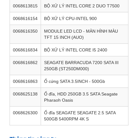
0068613815
BỘ XỬ LÝ INTEL CORE 2 DUO T7500
0068616154
BỘ XỬ LÝ CPU-INTEL 900
0068616350
MODULE LED LCD - MÀN HÌNH MÀU
TFT 15 INCH (AUO)
0068616834
BỘ XỬ LÝ INTEL CORE I5 2400
0068616862
SEAGATE BARRACUDA 7200 SATA III
250GB (ST250DM000)
0068616863
Ổ cứng SATA 3.5INCH - 500Gb
0068625138
Ổ đĩa, HDD 250GB 3.5 SATA Seagate
Pharaoh Oasis
0068626300
Ổ đĩa SEAGATE SEAGATE 2.5 SATA
500GB 5400RPM 4K S