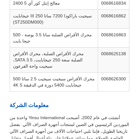
0068616834
معالج إنتل كور آي 5 2400
0068616862
سيجيت باراكودا 7200 ساتا III 250 جيجابايت
(ST250DM000)
0068616863
محرك الأقراص الصلبة ساتا 3.5 بوصة - 500
جيجا بايت
0068625138
محرك الأقراص الصلبة، محرك الأقراص
الصلبة سعة 250 جيجابايت، 3.5 SATA،
سيجيت واحة الفرعون
0068626300
محرك الأقراص سيجيت سيجيت 2.5 ساتا 500
جيجابايت 5400 دورة في الدقيقة 4K S
معلومات الشركة
أنشئت في عام 2002، أصبحت Yinsu International واحدة من
الموردين الرئيسيين في الصين لمنتجات أجهزة الصراف الآلي. بفضل
تاريخنا الطويل، فإننا نلبي احتياجات الآلاف من أجهزة الصراف الآلي
الخاصة بالعملاء، مما يساعد عملائنا على بناء أعمال أفضل وتقليل