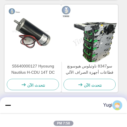
سو8347 ناوتيلوس هيوسونغ
S5640000127 Hyosung
قطاعات أجهزة الصراف الآلي
Nautilus H-CDU 14T DC
ملحقات عداد الآلات
الجهاز الرئيسي للصراف الآلي
محرك الغيار 7310000715
نتحدث الآن
نتحدث الآن
Yugi
الاتصال السريع
7:58 PM