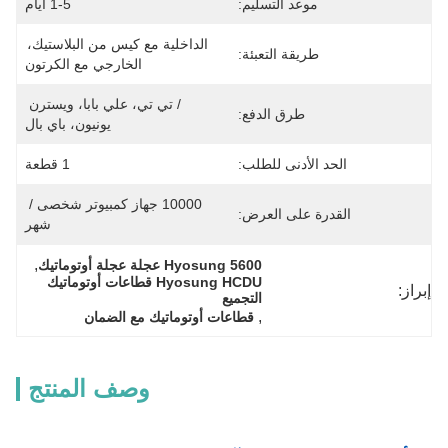
موعد التسليم:
1-5 أيام
الداخلية مع كيس من البلاستيك، 
طريقة التعبئة:
الخارجي مع الكرتون
/ تي تي، علي بابا، ويسترن 
طرق الدفع:
يونيون، باي بال
الحد الأدنى للطلب:
1 قطعة
10000 جهاز كمبيوتر شخصى / 
القدرة على العرض:
شهر
, 
Hyosung 5600 عجلة عجلة أوتوماتيك
Hyosung HCDU قطاعات أوتوماتيك 
إبراز:
التجميع
, 
قطاعات أوتوماتيك مع الضمان
وصف المنتج