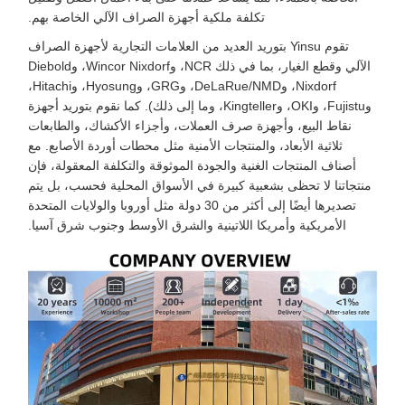
تكلفة ملكية أجهزة الصراف الآلي الخاصة بهم.
تقوم Yinsu بتوريد العديد من العلامات التجارية لأجهزة الصراف
الآلي وقطع الغيار، بما في ذلك NCR، وWincor Nixdorf، وDiebold
Nixdorf، وDeLaRue/NMD، وGRG، وHyosung، وHitachi،
وFujistu، وOKI، وKingteller، وما إلى ذلك). كما نقوم بتوريد أجهزة
نقاط البيع، وأجهزة صرف العملات، وأجزاء الأكشاك، والطابعات
ثلاثية الأبعاد، والمنتجات الأمنية مثل محطات أوردة الأصابع. مع
أصناف المنتجات الغنية والجودة الموثوقة والتكلفة المعقولة، فإن
منتجاتنا لا تحظى بشعبية كبيرة في الأسواق المحلية فحسب، بل يتم
تصديرها أيضًا إلى أكثر من 30 دولة مثل أوروبا والولايات المتحدة
الأمريكية وأمريكا اللاتينية والشرق الأوسط وجنوب شرق آسيا.