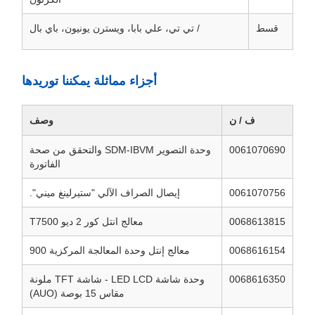
قسط
/ تي تي، علي بابا، ويسترن يونيون، باي بال
أجزاء مماثلة يمكننا توريدها
ف / ن
وصف
0061070690
وحدة التصوير SDM-IBVM والتحقق من صحة
الفاتورة
0061070756
إيصال الصراف الآلي "ستيرلينغ ميني".
0068613815
معالج انتل كور 2 ديو T7500
0068616154
معالج إنتل وحدة المعالجة المركزية 900
0068616350
وحدة شاشة LED LCD - شاشة TFT ملونة
مقاس 15 بوصة (AUO)