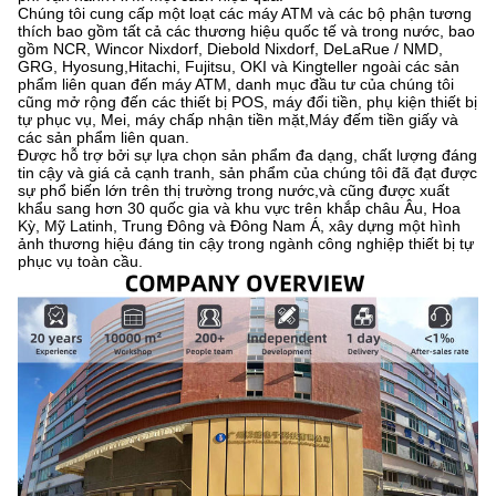
Chúng tôi cung cấp một loạt các máy ATM và các bộ phận tương
thích bao gồm tất cả các thương hiệu quốc tế và trong nước, bao
gồm NCR, Wincor Nixdorf, Diebold Nixdorf, DeLaRue / NMD,
GRG, Hyosung,Hitachi, Fujitsu, OKI và Kingteller ngoài các sản
phẩm liên quan đến máy ATM, danh mục đầu tư của chúng tôi
cũng mở rộng đến các thiết bị POS, máy đổi tiền, phụ kiện thiết bị
tự phục vụ, Mei, máy chấp nhận tiền mặt,Máy đếm tiền giấy và
các sản phẩm liên quan.
Được hỗ trợ bởi sự lựa chọn sản phẩm đa dạng, chất lượng đáng
tin cậy và giá cả cạnh tranh, sản phẩm của chúng tôi đã đạt được
sự phổ biến lớn trên thị trường trong nước,và cũng được xuất
khẩu sang hơn 30 quốc gia và khu vực trên khắp châu Âu, Hoa
Kỳ, Mỹ Latinh, Trung Đông và Đông Nam Á, xây dựng một hình
ảnh thương hiệu đáng tin cậy trong ngành công nghiệp thiết bị tự
phục vụ toàn cầu.