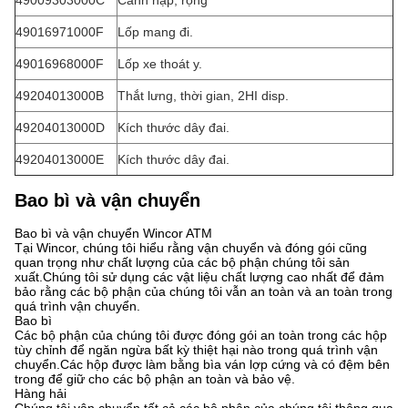
49009303000C
Cánh nạp, rộng
49016971000F
Lốp mang đi.
49016968000F
Lốp xe thoát y.
49204013000B
Thắt lưng, thời gian, 2HI disp.
49204013000D
Kích thước dây đai.
49204013000E
Kích thước dây đai.
Bao bì và vận chuyển
Bao bì và vận chuyển Wincor ATM
Tại Wincor, chúng tôi hiểu rằng vận chuyển và đóng gói cũng
quan trọng như chất lượng của các bộ phận chúng tôi sản
xuất.Chúng tôi sử dụng các vật liệu chất lượng cao nhất để đảm
bảo rằng các bộ phận của chúng tôi vẫn an toàn và an toàn trong
quá trình vận chuyển.
Bao bì
Các bộ phận của chúng tôi được đóng gói an toàn trong các hộp
tùy chỉnh để ngăn ngừa bất kỳ thiệt hại nào trong quá trình vận
chuyển.Các hộp được làm bằng bìa ván lợp cứng và có đệm bên
trong để giữ cho các bộ phận an toàn và bảo vệ.
Hàng hải