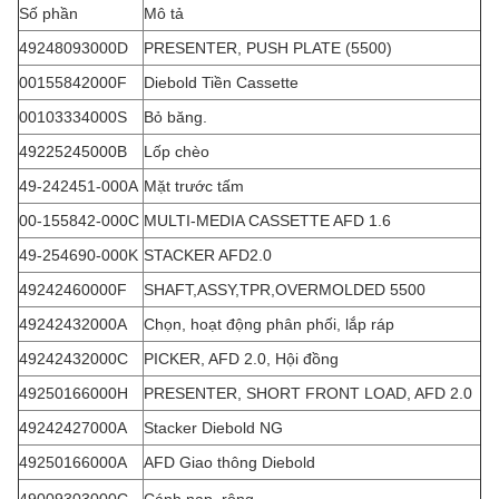
Số phần
Mô tả
49248093000D
PRESENTER, PUSH PLATE (5500)
00155842000F
Diebold Tiền Cassette
00103334000S
Bỏ băng.
49225245000B
Lốp chèo
49-242451-000A
Mặt trước tấm
00-155842-000C
MULTI-MEDIA CASSETTE AFD 1.6
49-254690-000K
STACKER AFD2.0
49242460000F
SHAFT,ASSY,TPR,OVERMOLDED 5500
49242432000A
Chọn, hoạt động phân phối, lắp ráp
49242432000C
PICKER, AFD 2.0, Hội đồng
49250166000H
PRESENTER, SHORT FRONT LOAD, AFD 2.0
49242427000A
Stacker Diebold NG
49250166000A
AFD Giao thông Diebold