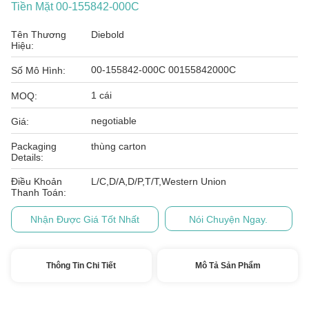
Tiền Mặt 00-155842-000C
Tên Thương
Diebold
Hiệu:
00-155842-000C 00155842000C
Số Mô Hình:
1 cái
MOQ:
negotiable
Giá:
Packaging
thùng carton
Details:
Điều Khoản
L/C,D/A,D/P,T/T,Western Union
Thanh Toán:
Nhận Được Giá Tốt Nhất
Nói Chuyện Ngay.
Thông Tin Chi Tiết
Mô Tả Sản Phẩm