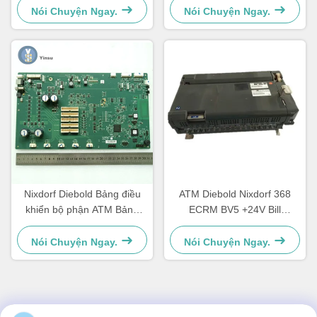
2900837500AH
Nói Chuyện Ngay.
Nói Chuyện Ngay.
Nixdorf Diebold Bảng điều
ATM Diebold Nixdorf 368
khiển bộ phận ATM Bảng
ECRM BV5 +24V Bill
chính CCA Discovery
Acceptor Validator Phần
49242480000B
49238415000A
Nói Chuyện Ngay.
Nói Chuyện Ngay.