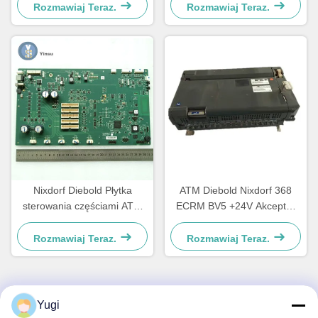
2900837500AH
Rozmawiaj Teraz.
Rozmawiaj Teraz.
Nixdorf Diebold Płytka
ATM Diebold Nixdorf 368
sterowania częściami ATM
ECRM BV5 +24V Akceptor
Płytka główna CCA
rachunku Validator części
Discovery 49242480000B
49238415000A
Rozmawiaj Teraz.
Rozmawiaj Teraz.
Yugi
Szybki kontakt