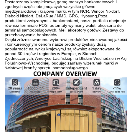
Dostarczamy kompleksową gamę maszyn bankomatowych i
zgodnych części obejmujących wszystkie główne
międzynarodowe i krajowe marki, w tym NCR, Wincor Nixdorf,
Diebold Nixdorf, DeLaRue / NMD, GRG, Hyosung,Poza
produktami związanymi z bankomatami, nasze portfolio obejmuje
również terminale POS, automaty wymiany walut, akcesoria do
terminali samoobsługowych, Mei, akceptory gotówki,Zestawy do
przechowywania banknotów.
Dzięki zróżnicowanemu wyborowi produktów, niezawodnej jakości
i konkurencyjnym cenom nasze produkty zyskały dużą
popularność na rynku krajowym,i są również eksportowane do
ponad 30 krajów i regionów w Europie, w Stanach
Zjednoczonych, Ameryce Łacińskiej, na Bliskim Wschodzie i w Azji
Południowo-Wschodniej, budując zaufany wizerunek marki w
światowej branży sprzętu samoobsługowego.