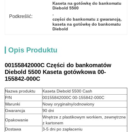
Kaseta na gotówkę do bankomatu 
Diebold 5500
, 
Podkreślić:
, 
części do bankomatu z gwarancją
kaseta na gotówkę do bankomatu 
Diebold
Opis Produktu
00155842000C Części do bankomatów
Diebold 5500 Kaseta gotówkowa 00-
155842-000C
Nazwa produktu
Kaseta Diebold 5500 Cash
P/N
00155842000C 00-155842-000C
Warunki
Nowy oryginalny/odnowiony
Gwarancja
90 dni
Wnętrze z plastikowym workiem, zewnętrzne
Opakowanie
z kartonem
Dostawa
3-5 dni po zapłaceniu