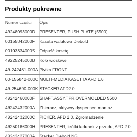
Produkty pokrewne
Numer części
Opis
49248093000D
PRESENTER, PUSH PLATE (5500)
00155842000F
Kaseta walutowa Diebold
00103334000S
Odpuść kasetę.
49225245000B
Koło wiosłowe
49-242451-000A
Płytka FRONT
00-155842-000C
MULTI-MEDIA KASETTA AFD 1.6
49-254690-000K
STACKER AFD2.0
49242460000F
SHAFT,ASSY,TPR,OVERMOLDED 5500
49242432000A
Zbieracz, aktywny dyspenser, montaż
49242432000C
PICKER, AFD 2.0, Zgromadzenie
49250166000H
PRESENTER, krótki ładunek z przodu, AFD 2.0
49242427000A
Stacker Diebold NG