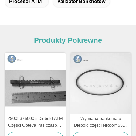
Procesor ATM
Validator Banknotów
Produkty Pokrewne
29008375000E Diebold ATM
Wymiana bankomatu
Części Opteva Pas czasowy
Diebold części Nixdorf 5500
Pas transportowy Pas 67T
AFD 445T Pas transportowy