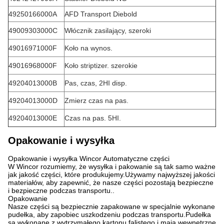
49250166000A
AFD Transport Diebold
49009303000C
Włócznik zasilający, szeroki
49016971000F
Koło na wynos.
49016968000F
Koło striptizer. szerokie
49204013000B
Pas, czas, 2HI disp.
49204013000D
Zmierz czas na pas.
49204013000E
Czas na pas. 5HI.
Opakowanie i wysyłka
Opakowanie i wysyłka Wincor Automatyczne części
W Wincor rozumiemy, że wysyłka i pakowanie są tak samo ważne
jak jakość części, które produkujemy.Używamy najwyższej jakości
materiałów, aby zapewnić, że nasze części pozostają bezpieczne
i bezpieczne podczas transportu..
Opakowanie
Nasze części są bezpiecznie zapakowane w specjalnie wykonane
pudełka, aby zapobiec uszkodzeniu podczas transportu.Pudełka
są wykonane z wytrzymałego kartonu falistego i mają wewnętrzne