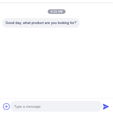
Adres
8:15 AM
Pokój 502, budynek 5, Qide Real Estate Park, nr 2-1, Xingye
Good day, what product are you looking for?
EastRoad, Shunjiang Community Industrial Park, Beijiao
Town, Foshan, Guangdong, Chiny
teren
0086-199-25600378
E-mail
Yugi@atmpartchina.com
Polityka prywatności
|
Sitemap
| Chiny Dobra jakość części
maszyn bankomatowych Sprzedawca. 2026 Guangzhou Yinsu
Electronic Technology Co., Limited Wszystkie prawa
zastrzeżone.