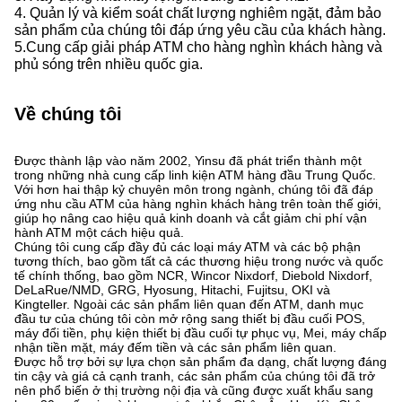
4. Quản lý và kiểm soát chất lượng nghiêm ngặt, đảm bảo
sản phẩm của chúng tôi đáp ứng yêu cầu của khách hàng.
5.Cung cấp giải pháp ATM cho hàng nghìn khách hàng và
phủ sóng trên nhiều quốc gia.
Về chúng tôi
Được thành lập vào năm 2002, Yinsu đã phát triển thành một
trong những nhà cung cấp linh kiện ATM hàng đầu Trung Quốc.
Với hơn hai thập kỷ chuyên môn trong ngành, chúng tôi đã đáp
ứng nhu cầu ATM của hàng nghìn khách hàng trên toàn thế giới,
giúp họ nâng cao hiệu quả kinh doanh và cắt giảm chi phí vận
hành ATM một cách hiệu quả.
Chúng tôi cung cấp đầy đủ các loại máy ATM và các bộ phận
tương thích, bao gồm tất cả các thương hiệu trong nước và quốc
tế chính thống, bao gồm NCR, Wincor Nixdorf, Diebold Nixdorf,
DeLaRue/NMD, GRG, Hyosung, Hitachi, Fujitsu, OKI và
Kingteller. Ngoài các sản phẩm liên quan đến ATM, danh mục
đầu tư của chúng tôi còn mở rộng sang thiết bị đầu cuối POS,
máy đổi tiền, phụ kiện thiết bị đầu cuối tự phục vụ, Mei, máy chấp
nhận tiền mặt, máy đếm tiền và các sản phẩm liên quan.
Được hỗ trợ bởi sự lựa chọn sản phẩm đa dạng, chất lượng đáng
tin cậy và giá cả cạnh tranh, các sản phẩm của chúng tôi đã trở
nên phổ biến ở thị trường nội địa và cũng được xuất khẩu sang