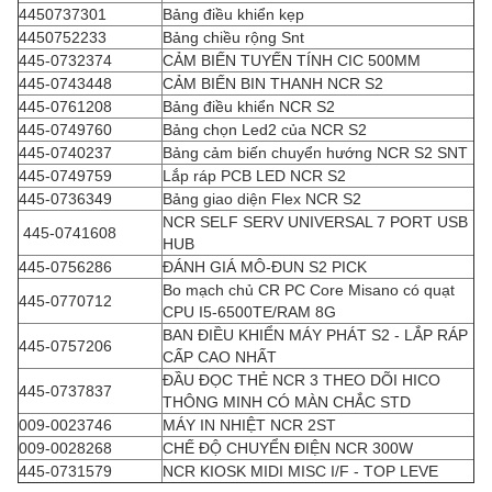
4450737301
Bảng điều khiển kẹp
4450752233
Bảng chiều rộng Snt
445-0732374
CẢM BIẾN TUYẾN TÍNH CIC 500MM
445-0743448
CẢM BIẾN BIN THANH NCR S2
445-0761208
Bảng điều khiển NCR S2
445-0749760
Bảng chọn Led2 của NCR S2
445-0740237
Bảng cảm biến chuyển hướng NCR S2 SNT
445-0749759
Lắp ráp PCB LED NCR S2
445-0736349
Bảng giao diện Flex NCR S2
NCR SELF SERV UNIVERSAL 7 PORT USB
445-0741608
HUB
445-0756286
ĐÁNH GIÁ MÔ-ĐUN S2 PICK
Bo mạch chủ CR PC Core Misano có quạt
445-0770712
CPU I5-6500TE/RAM 8G
BAN ĐIỀU KHIỂN MÁY PHÁT S2 - LẮP RÁP
445-0757206
CẤP CAO NHẤT
ĐẦU ĐỌC THẺ NCR 3 THEO DÕI HICO
445-0737837
THÔNG MINH CÓ MÀN CHẮC STD
009-0023746
MÁY IN NHIỆT NCR 2ST
009-0028268
CHẾ ĐỘ CHUYỂN ĐIỆN NCR 300W
445-0731579
NCR KIOSK MIDI MISC I/F - TOP LEVE