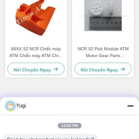
66XX S2 NCR Chiếc máy
NCR S2 Pick Module ATM
ATM Chiếc máy ATM Chiếc
Motor Gear Parts
máy ATM Chiếc máy ATM
4450756286 OEM
Chiếc máy bán hàng
Nói Chuyện Ngay.
Nói Chuyện Ngay.
Liên hệ nhanh
Yugi
Địa chỉ
12:02 PM
Phòng 502, Tòa nhà 5, Công viên bất động sản Qide, số 2-
1, Xingye EastRoad, Công viên công nghiệp cộng đồng