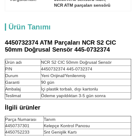
NCR ATM parçaları sensörü
Ürün Tanımı
4450732374 ATM Parçaları NCR S2 CIC
50mm Doğrusal Sensör 445-0732374
Ürün adı
NCR S2 CIC 50mm Doğrusal Sensör
P/N
4450732374 445-0732374
Durum
Yeni Orijinal/Yenilenmiş
Garanti
90 gün
Ambalaj
İçi plastik torbalı, dışı kartonlu
Teslimat
Ödeme yapıldıktan 3-5 gün sonra
İlgili ürünler
Parça Numarası
Tanım
4450737301
Kelepçe Kontrol Panosu
4450752233
Snt Genişlik Kartı