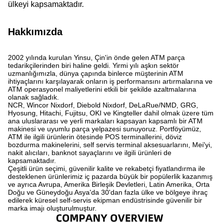
ülkeyi kapsamaktadır.
Hakkımızda
2002 yılında kurulan Yinsu, Çin'in önde gelen ATM parça
tedarikçilerinden biri haline geldi. Yirmi yılı aşkın sektör
uzmanlığımızla, dünya çapında binlerce müşterinin ATM
ihtiyaçlarını karşılayarak onların iş performansını artırmalarına ve
ATM operasyonel maliyetlerini etkili bir şekilde azaltmalarına
olanak sağladık.
NCR, Wincor Nixdorf, Diebold Nixdorf, DeLaRue/NMD, GRG,
Hyosung, Hitachi, Fujitsu, OKI ve Kingteller dahil olmak üzere tüm
ana uluslararası ve yerli markaları kapsayan kapsamlı bir ATM
makinesi ve uyumlu parça yelpazesi sunuyoruz. Portföyümüz,
ATM ile ilgili ürünlerin ötesinde POS terminallerini, döviz
bozdurma makinelerini, self servis terminal aksesuarlarını, Mei'yi,
nakit alıcıları, banknot sayaçlarını ve ilgili ürünleri de
kapsamaktadır.
Çeşitli ürün seçimi, güvenilir kalite ve rekabetçi fiyatlandırma ile
desteklenen ürünlerimiz iç pazarda büyük bir popülerlik kazanmış
ve ayrıca Avrupa, Amerika Birleşik Devletleri, Latin Amerika, Orta
Doğu ve Güneydoğu Asya'da 30'dan fazla ülke ve bölgeye ihraç
edilerek küresel self-servis ekipman endüstrisinde güvenilir bir
marka imajı oluşturulmuştur.