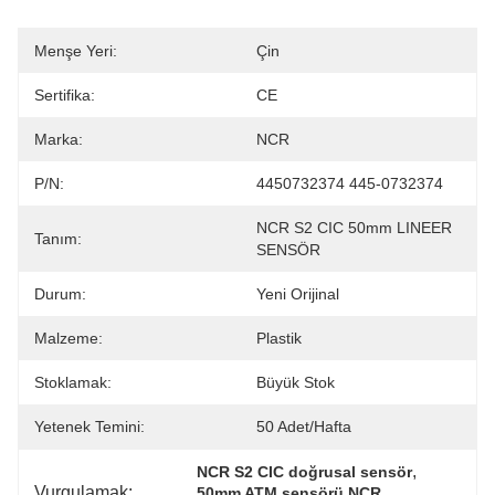
Menşe Yeri:
Çin
Sertifika:
CE
Marka:
NCR
P/N:
4450732374 445-0732374
NCR S2 CIC 50mm LINEER 
Tanım:
SENSÖR
Durum:
Yeni Orijinal
Malzeme:
Plastik
Stoklamak:
Büyük Stok
Yetenek Temini:
50 Adet/hafta
, 
NCR S2 CIC doğrusal sensör
Vurgulamak:
, 
50mm ATM sensörü NCR