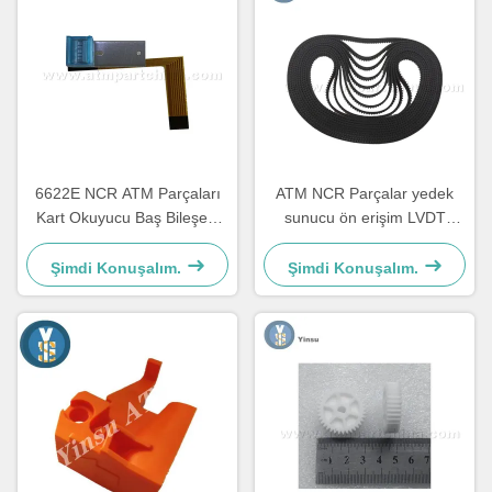
6622E NCR ATM Parçaları
ATM NCR Parçalar yedek
Kart Okuyucu Baş Bileşeni
sunucu ön erişim LVDT
Yenilenme
kemeri 4450544331
Şimdi Konuşalım.
Şimdi Konuşalım.