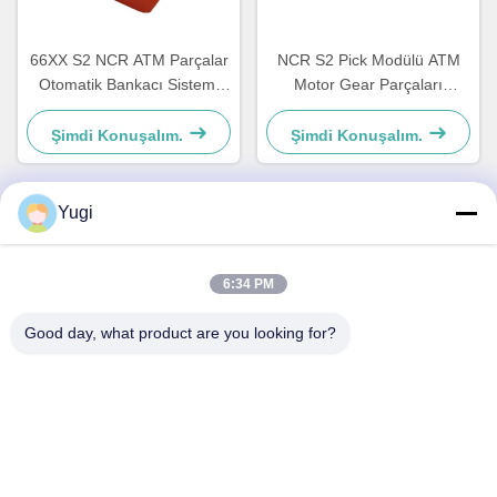
66XX S2 NCR ATM Parçalar
NCR S2 Pick Modülü ATM
Otomatik Bankacı Sistemi
Motor Gear Parçaları
Donanım Plastik C Geri
4450756286 OEM
Çekici Kilit 4450759179
Şimdi Konuşalım.
Şimdi Konuşalım.
Yugi
Hızlı İletişim
6:34 PM
Adres
Good day, what product are you looking for?
Oda 502, Bina 5, Qide Gayrimenkul Parkı, 2-1, Xingye
EastRoad, Shunjiang Topluluk Sanayi Parkı, Beijiao Şehri,
Foshan, Guangdong, Çin
tele
0086-199-25600378