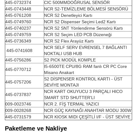
445-0732374
CIC 500MMDOĞRUSAL SENSÖR
445-0743448
NCR S2-TEMİZLEME BÖLMESİ SENSÖRÜ
445-0761208
NCR S2 Denetleyici Kartı
445-0749760
NCR S2 Dispenser Seçimi Led2 Kartı
445-0740237
NCR S2 SNT Yönlendirme Sensörü Kartı
445-0749759
NCR S2 Seçim LED PCB Düzeneği
445-0736349
NCR S2 Flex Arayüz Kartı
NCR SELF SERV EVRENSEL 7 BAĞLANTI
445-0741608
NOKTALI USB HUB
445-0756286
S2 PICK MODÜL KOMPLE
I5-6500TE CPU/8G RAM fanlı CR PC Core
445-0770712
Misano Anakart
S2 DİSPENSER KONTROL KARTI - ÜST
445-0757206
SEVİYE MONTAJI
NCR KART OKUYUCU 3 PARÇALI HICO
445-0737837
SMART STD SHUTTER'LI
009-0023746
NCR 2. FİŞ TERMAL YAZICI
009-0028268
NCR GÜÇ KAYNAĞI ANAHTAR MODU 300W
445-0731579
NCR KIOSK MIDI ÇEŞİTLİ I/F - ÜST SEVİYE
Paketleme ve Nakliye