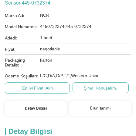
Sensör 445-0732374
NCR
Marka Adı:
4450732374 445-0732374
Model Numarası:
1 adet
Adedi:
negotiable
Fiyat:
Packaging
karton
Details:
L/C,D/A,D/P,T/T,Western Union
Ödeme Koşulları:
En İyi Fiyatı Alın
Şimdi Konuşalım.
Detay Bilgisi
Ürün Tanımı
Detay Bilgisi