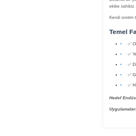
ekibe sahibiz
Kendi üretim 
Temel Fa
✅ Or
✅ Ye
✅ Da
✅ G
✅ Hı
Hedef Endüst
Uygulamalar