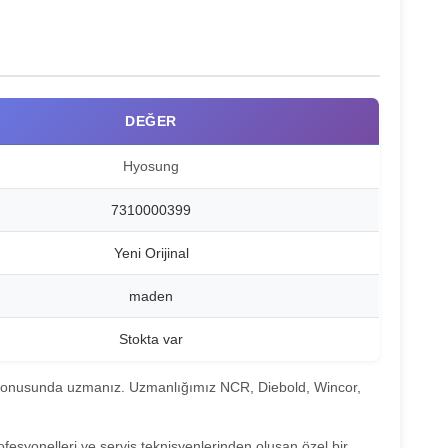
DEĞER
Hyosung
7310000399
Yeni Orijinal
maden
Stokta var
a konusunda uzmanız. Uzmanlığımız NCR, Diebold, Wincor,
rofesyonelleri ve servis teknisyenlerinden oluşan özel bir