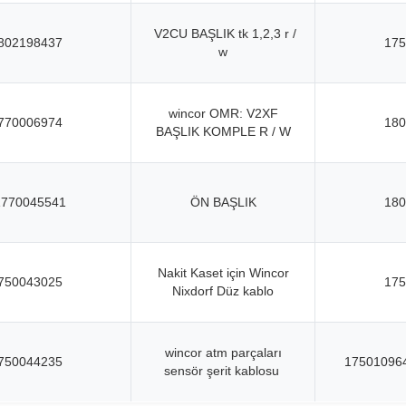
V2CU BAŞLIK tk 1,2,3 r /
802198437
175
w
wincor OMR: V2XF
770006974
180
BAŞLIK KOMPLE R / W
1770045541
ÖN BAŞLIK
180
Nakit Kaset için Wincor
750043025
175
Nixdorf Düz kablo
wincor atm parçaları
750044235
17501096
sensör şerit kablosu