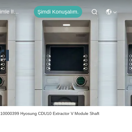
Bizimle İletişim
Şimdi Konuşalım.
rı
310000399 Hyosung CDU10 Extractor V Module Shaft