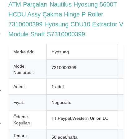
ATM Parçaları Nautilus Hyosung 5600T
HCDU Assy Çakma Hinge P Roller
7310000399 Hyosung CDU10 Extractor V
Module Shaft S7310000399
Marka Adı:
Hyosung
Model
7310000399
Numarası:
Adedi:
1 adet
Fiyat:
Negociate
Ödeme
TT,Paypal,Western Union,LC
Koşulları:
Tedarik
50 adet/hafta