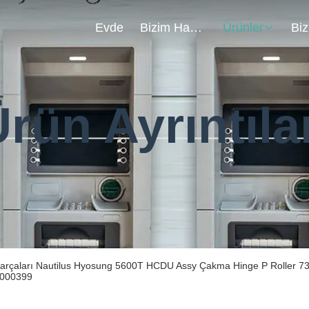
Evde
Bizim Hakkımızda
Ürünler
rün Ayrıntıla
arçaları Nautilus Hyosung 5600T HCDU Assy Çakma Hinge P Roller 7
000399