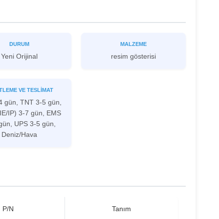
DURUM
MALZEME
Yeni Orijinal
resim gösterisi
TLEME VE TESLIMAT
4 gün, TNT 3-5 gün,
IE/IP) 3-7 gün, EMS
gün, UPS 3-5 gün,
Deniz/Hava
P/N
Tanım