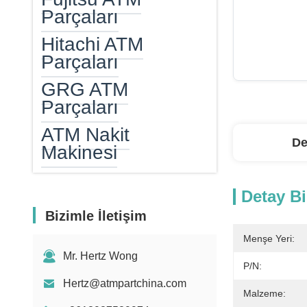
Parçaları
Hitachi ATM
Parçaları
GRG ATM
Parçaları
ATM Nakit
De
Makinesi
ATM Nakit Kaseti
Detay Bi
ATM EPP
Bizimle İletişim
atm kart okuyucu
Menşe Yeri:
Mr. Hertz Wong
ATM Isıtıcı
P/N:
Hertz@atmpartchina.com
Banknot Sayım
Malzeme: