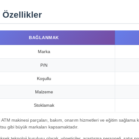
 Özellikler
BAĞLANMAK
Marka
P/N
Koşullu
Malzeme
Stoklamak
li ATM makinesi parçaları, bakım, onarım hizmetleri ve eğitim sağlam
jitsu gibi büyük markaları kapsamaktadır.
ksek teknoloji kuruluşu olarak, yöneticiler, araştırma personeli, satış p