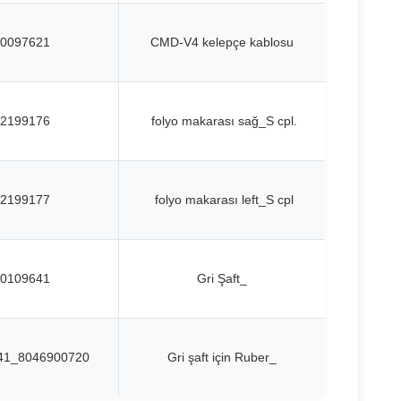
0097621
CMD-V4 kelepçe kablosu
2199176
folyo makarası sağ_S cpl.
2199177
folyo makarası left_S cpl
0109641
Gri Şaft_
41_8046900720
Gri şaft için Ruber_