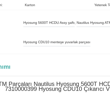
i:
Karton
Yetenek T
Hyosung 5600T HCDU Assy şaftı
, 
Nautilus Hyosung ATM
Hyosung CDU10 menteşe yuvarlak parçası
nımı
TM Parçaları Nautilus Hyosung 5600T HC
7310000399 Hyosung CDU10 Çıkarıcı V