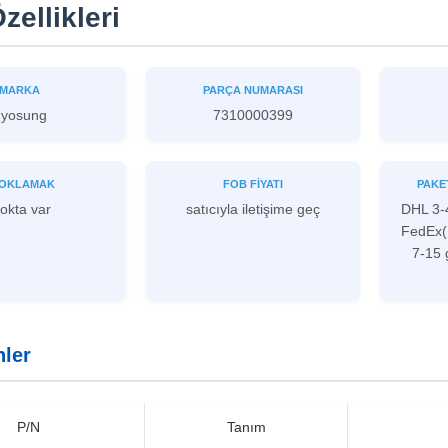
zellikleri
MARKA
PARÇA NUMARASI
yosung
7310000399
OKLAMAK
FOB FIYATI
PAKE
okta var
satıcıyla iletişime geç
DHL 3-
FedEx(
7-15 
nler
P/N
Tanım