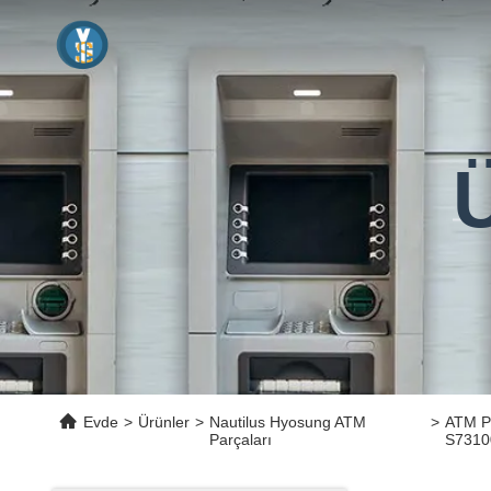
Ü
Evde
>
Ürünler
>
Nautilus Hyosung ATM
>
ATM P
Parçaları
S7310