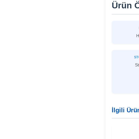
Ürün Ö
H
ST
St
İlgili Ürü