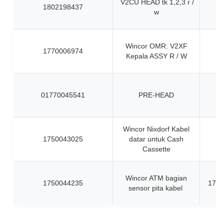
V2CU HEAD tk 1,2,3 r /
1802198437
w
Wincor OMR: V2XF
1770006974
Kepala ASSY R / W
01770045541
PRE-HEAD
Wincor Nixdorf Kabel
1750043025
datar untuk Cash
Cassette
Wincor ATM bagian
1750044235
1750
sensor pita kabel