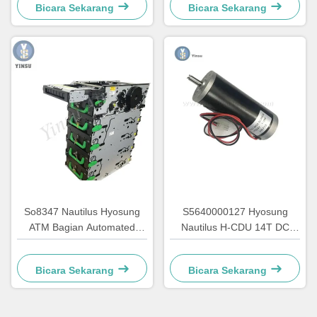
Bicara Sekarang
Bicara Sekarang
So8347 Nautilus Hyosung
S5640000127 Hyosung
ATM Bagian Automated
Nautilus H-CDU 14T DC
Teller Aksesoris GCDU
Mesin ATM utama Mesin
Dispenser Front Load
mesin ganti 7310000715
Bicara Sekarang
Bicara Sekarang
7010000132