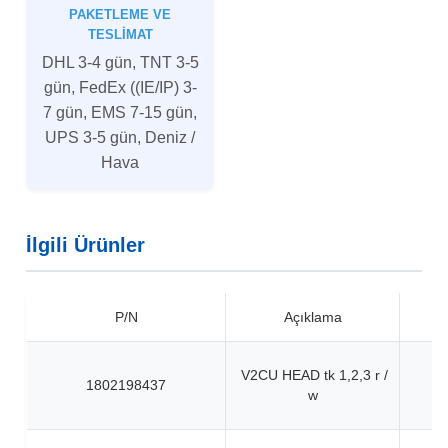
PAKETLEME VE
TESLIMAT
DHL 3-4 gün, TNT 3-5
gün, FedEx ((IE/IP) 3-
7 gün, EMS 7-15 gün,
UPS 3-5 gün, Deniz /
Hava
İlgili Ürünler
P/N
Açıklama
V2CU HEAD tk 1,2,3 r /
1802198437
w