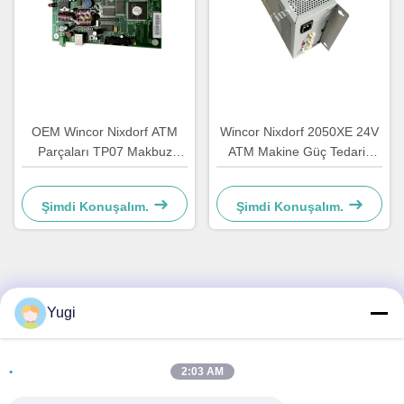
OEM Wincor Nixdorf ATM
Wincor Nixdorf 2050XE 24V
Parçaları TP07 Makbuz
ATM Makine Güç Tedarik
Yazıcısı Ana PCB
Parçası 01750069162
Denetleyicisi Tahta
1750069162
Şimdi Konuşalım.
Şimdi Konuşalım.
01750063547
Hızlı İletişim
Yugi
Adres
2:03 AM
Oda 502, Bina 5, Qide Gayrimenkul Parkı, 2-1, Xingye
EastRoad, Shunjiang Topluluk Sanayi Parkı, Beijiao Şehri,