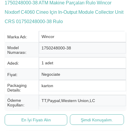
1750248000-38 ATM Makine Parçaları Rulo Wincor
Nixdorf C4060 Cineo Için In-Output Module Collector Unit
CRS 01750248000-38 Rulo
Wincor
Marka Adı:
Model
1750248000-38
Numarası:
1 adet
Adedi:
Negociate
Fiyat:
Packaging
karton
Details:
Ödeme
TT,Paypal,Western Union,LC
Koşulları:
En İyi Fiyatı Alın
Şimdi Konuşalım.