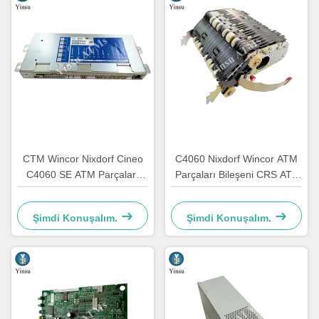
CTM Wincor Nixdorf Cineo
C4060 Nixdorf Wincor ATM
C4060 SE ATM Parçaları
Parçaları Bileşeni CRS ATS
Özel Elektronik 1750147868
Merkezileştirme Birimi AU
Modülü 1750134478
Şimdi Konuşalım.
Şimdi Konuşalım.