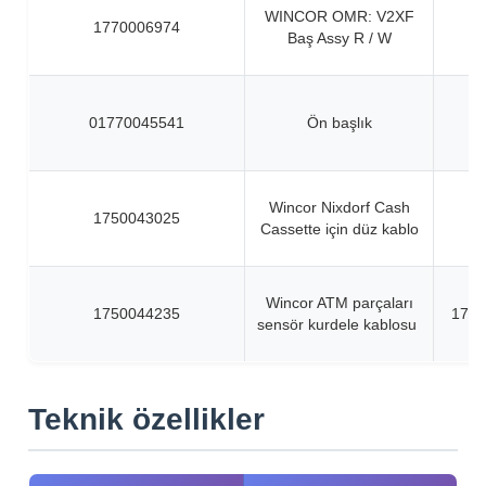
WINCOR OMR: V2XF
1770006974
Baş Assy R / W
01770045541
Ön başlık
Wincor Nixdorf Cash
1750043025
Cassette için düz kablo
Wincor ATM parçaları
1750044235
1750
sensör kurdele kablosu
Teknik özellikler