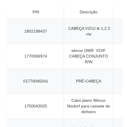
P/N
Descrição
CABEÇA V2CU tk 1,2,3
1802198437
r/w
wincor OMR: V2XF
1770006974
CABEÇA CONJUNTO
R/W
01770045541
PRÉ-CABEÇA
Cabo plano Wincor
1750043025
Nixdorf para cassete de
dinheiro