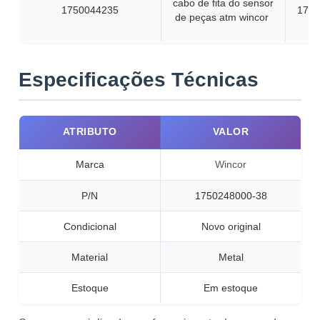
cabo de fita do sensor
1750044235
1750
de peças atm wincor
Especificações Técnicas
ATRIBUTO
VALOR
Marca
Wincor
P/N
1750248000-38
Condicional
Novo original
Material
Metal
Estoque
Em estoque