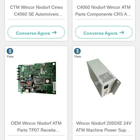
CTM Wincor Nixdorf Cineo
C4060 Nixdorf Wincor ATM
C4060 SE Automóveis
Parts Componente CRS ATS
Automóveis Partes
Unidade de centralização AU
Eletrônicos Especiais
Modulo 1750134478
Converse Agora
Converse Agora
1750147868
OEM Wincor Nixdorf ATM
Wincor Nixdorf 2050XE 24V
Parts TP07 Receita
ATM Machine Power Supply
Impressora PCB Central
Parts 01750069162