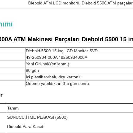
Diebold ATM LCD monitörü
, 
Diebold 5500 ATM parçalar
nımı
000A ATM Makinesi Parçaları Diebold 5500 15 
Diebold 5500 15 inç LCD Monitör SVD
49-250934-000A 49250934000A
Yeni Orijinal/Yenilenmiş
90 gün
İçi plastik torbalı, dışı kartonlu
Ödeme yapıldıktan 3-5 gün sonra
er
Tanım
SUNUCU,İTME PLAKASI (5500)
Diebold Para Kaseti