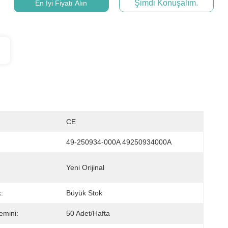
Şimdi Konuşalım.
En İyi Fiyatı Alın
CE
49-250934-000A 49250934000A
Yeni Orijinal
:
Büyük Stok
emini:
50 Adet/hafta