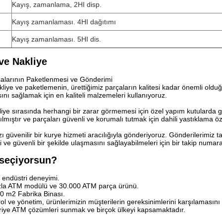
Kayış, zamanlama, 2HI disp.
Kayış zamanlaması. 4HI dağıtımı
Kayış zamanlaması. 5HI dis.
ve Nakliye
alarının Paketlenmesi ve Gönderimi
liye ve paketlemenin, ürettiğimiz parçaların kalitesi kadar önemli oldu
nı sağlamak için en kaliteli malzemeleri kullanıyoruz.
iye sırasında herhangi bir zarar görmemesi için özel yapım kutularda g
ıştır ve parçaları güvenli ve korumalı tutmak için dahili yastıklama özel
 güvenilir bir kurye hizmeti aracılığıyla gönderiyoruz. Gönderilerimiz tak
i ve güvenli bir şekilde ulaşmasını sağlayabilmeleri için bir takip numara
 seçiyorsun?
a endüstri deneyimi.
azla ATM modülü ve 30.000 ATM parça ürünü.
00 m2 Fabrika Binası.
trol ve yönetim, ürünlerimizin müşterilerin gereksinimlerini karşılamasını 
riye ATM çözümleri sunmak ve birçok ülkeyi kapsamaktadır.