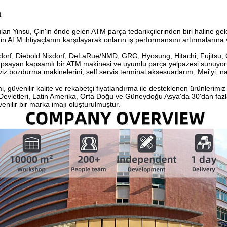
a
lan Yinsu, Çin'in önde gelen ATM parça tedarikçilerinden biri haline gel
in ATM ihtiyaçlarını karşılayarak onların iş performansını artırmalarına 
orf, Diebold Nixdorf, DeLaRue/NMD, GRG, Hyosung, Hitachi, Fujitsu, OK
kapsayan kapsamlı bir ATM makinesi ve uyumlu parça yelpazesi sunuyoruz
viz bozdurma makinelerini, self servis terminal aksesuarlarını, Mei'yi, naki
mi, güvenilir kalite ve rekabetçi fiyatlandırma ile desteklenen ürünlerim
 Devletleri, Latin Amerika, Orta Doğu ve Güneydoğu Asya'da 30'dan fazla
enilir bir marka imajı oluşturulmuştur.