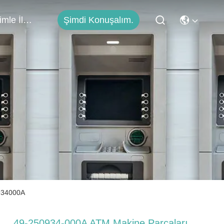
Şimdi Konuşalım.
Bizimle İletişim
0934000A
49-250934-000A ATM Makine Parçaları