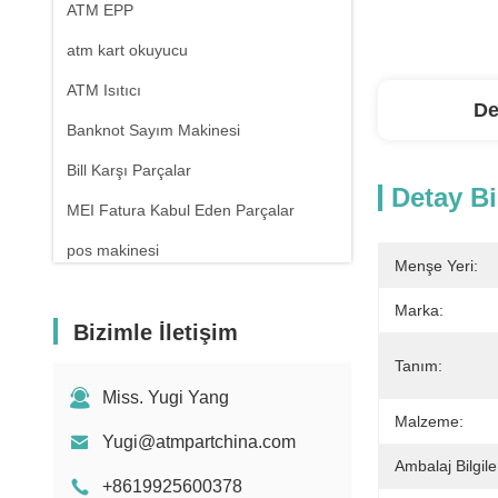
ATM EPP
atm kart okuyucu
ATM Isıtıcı
De
Banknot Sayım Makinesi
Bill Karşı Parçalar
Detay Bi
MEI Fatura Kabul Eden Parçalar
pos makinesi
Menşe Yeri:
Marka:
Bizimle İletişim
Tanım:
Miss. Yugi Yang
Malzeme:
Yugi@atmpartchina.com
Ambalaj Bilgiler
+8619925600378