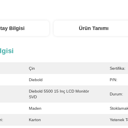
tay Bilgisi
Ürün Tanımı
lgisi
Çin
Sertifika:
Diebold
P/N:
Diebold 5500 15 Inç LCD Monitör 
Durum:
SVD
Maden
Stoklamak
i:
Karton
Yetenek T