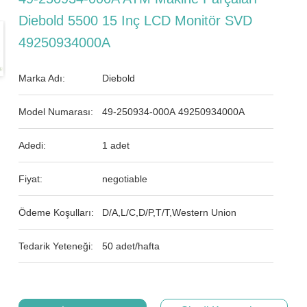
Diebold 5500 15 Inç LCD Monitör SVD
49250934000A
Marka Adı:
Diebold
Model Numarası:
49-250934-000A 49250934000A
Adedi:
1 adet
Fiyat:
negotiable
Ödeme Koşulları:
D/A,L/C,D/P,T/T,Western Union
Tedarik Yeteneği:
50 adet/hafta