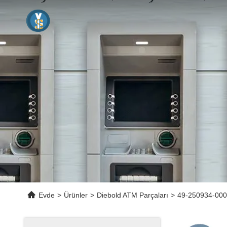
Evde
>
Ürünler
>
Diebold ATM Parçaları
>
49-250934-000