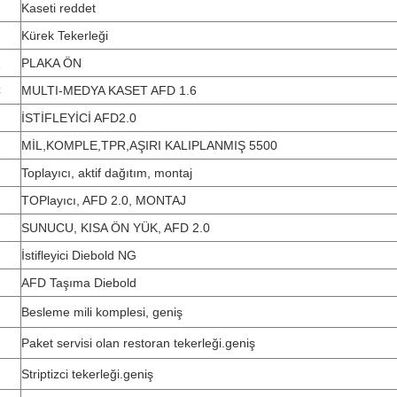
Kaseti reddet
Kürek Tekerleği
PLAKA ÖN
C
MULTI-MEDYA KASET AFD 1.6
İSTİFLEYİCİ AFD2.0
MİL,KOMPLE,TPR,AŞIRI KALIPLANMIŞ 5500
Toplayıcı, aktif dağıtım, montaj
TOPlayıcı, AFD 2.0, MONTAJ
SUNUCU, KISA ÖN YÜK, AFD 2.0
İstifleyici Diebold NG
AFD Taşıma Diebold
Besleme mili komplesi, geniş
Paket servisi olan restoran tekerleği.geniş
Striptizci tekerleği.geniş