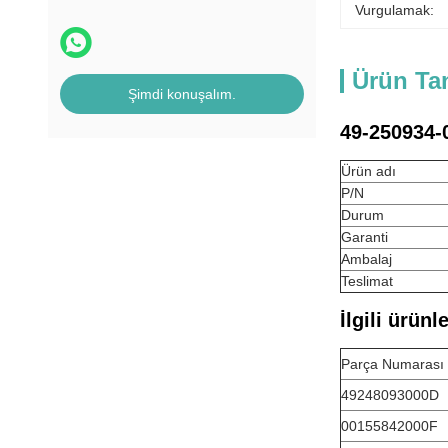
Vurgulamak:
Ürün Ta
Şimdi konuşalım.
49-250934-
Ürün adı
P/N
Durum
Garanti
Ambalaj
Teslimat
İlgili ürünl
Parça Numarası
49248093000D
00155842000F