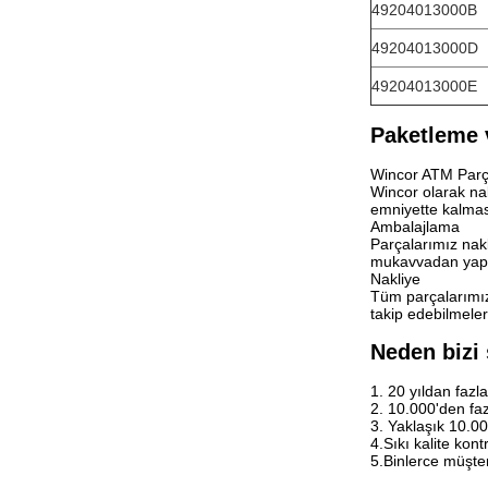
49204013000B
49204013000D
49204013000E
Paketleme 
Wincor ATM Parç
Wincor olarak nak
emniyette kalması
Ambalajlama
Parçalarımız nakl
mukavvadan yapılm
Nakliye
Tüm parçalarımızı
takip edebilmeler
Neden bizi
1. 20 yıldan fazl
2. 10.000'den f
3. Yaklaşık 10.0
4.Sıkı kalite kon
5.Binlerce müşte