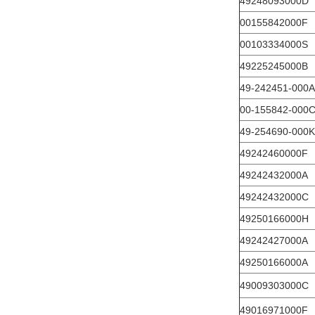
49248093000D
00155842000F
00103334000S
49225245000B
49-242451-000A
00-155842-000
49-254690-000K
49242460000F
49242432000A
49242432000C
49250166000H
49242427000A
49250166000A
49009303000C
49016971000F