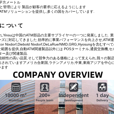
万平方メートル
理と管理により 製品が顧客の要求に応えるようにします
ATMソリューションを提供し,多くの国をカバーしています.
に つい て
され,Yinsuは中国のATM部品の主要サプライヤーの一つに発展しました
ーズに対応してきました.効率的に事業パフォーマンスを向上させ,ATM
cor Nixdorf,Diebold Nixdorf,DeLaRue/NMD,GRG,Hy
範囲を提供,自動ATM関連製品以外には POSターミナル,通貨交換機,
ター及び関連製品.
信頼性の高い品質,そして競争力のある価格によって支えられ,我々の製
出されていますアメリカ合衆国,ラテンアメリカ,中東,東南アジアを中
います