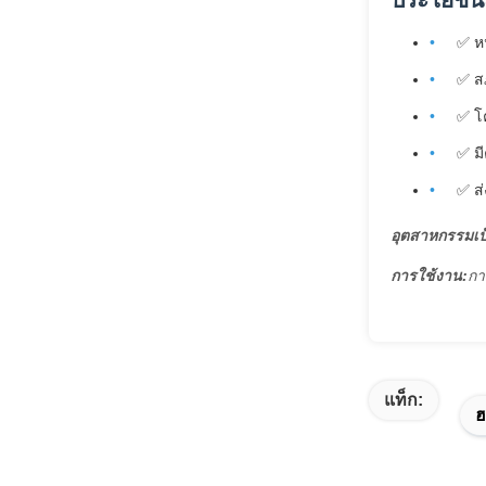
✅ ห
✅ ส
✅ โ
✅ ม
✅ ส่
อุตสาหกรรมเป
การใช้งาน:
กา
แท็ก:
ฮ