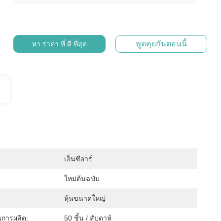
พูดคุยกันตอนนี้
หา ราคา ที่ ดี ที่สุด
เอ็นซีอาร์
ใหม่ต้นฉบับ
:
หุ้นขนาดใหญ่
การผลิต:
50 ชิ้น / สัปดาห์