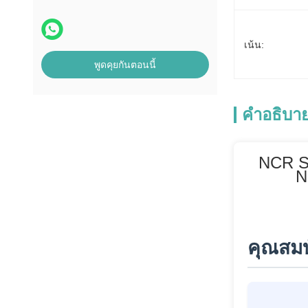
บิล คอนเตอร์พาร์ท
MEI Bill Acceptor
เน้น:
ส่วน
พูดคุยกันตอนนี้
เครื่องรูดบัตร
คําอธิบาย
NCR S
N
คุณสมบั