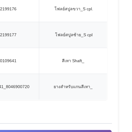
2199176
โฟลย์สปูลขวา_S cpl.
2199177
โฟลย์สปูลซ้าย_S cpl
0109641
สีเทา Shaft_
41_8046900720
ยางสําหรับแกนสีเทา_