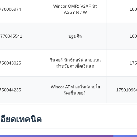
Wincor OMR: V2XF หัว
770006974
180
ASSY R / W
1770045541
ปฐมศีล
180
วินคอร์ นิกซ์ดอร์ฟ สายแบน
750043025
175
สําหรับคาเซ็ตเงินสด
Wincor ATM อะไหล่สายใย
750044235
17501096
รัดเซ็นเซอร์
อียดเทคนิค