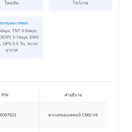
ใหม่เดิม
โชว์ภาพ
รบรรจุและการจัดส่ง
4days, TNT 3-5days,
(IE/IP) 3-7days, EMS
น, UPS 3-5 วัน, ทะเล/
อากาศ
P/N
คําอธิบาย
0097621
คาเบลของแคลมป์ CMD-V4