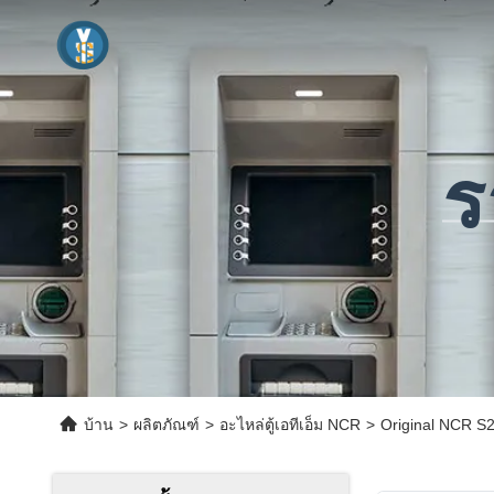
ร
บ้าน
>
ผลิตภัณฑ์
>
อะไหล่ตู้เอทีเอ็ม NCR
>
Original NCR S