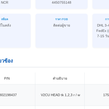
NCR
4450755148
สต็อค
ราคา FOB
กา
ีในคลัง
ติดต่อผู้ขาย
DHL 3-
FedEx (
7-15 วั
ี่ยวข้อง
P/N
คําอธิบาย
802198437
V2CU HEAD tk 1,2,3 r / w
175