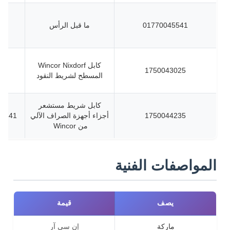
01770045541
ما قبل الرأس
كابل Wincor Nixdorf
1750043025
المسطح لشريط النقود
كابل شريط مستشعر
1750044235
أجزاء أجهزة الصراف الآلي
046900720
من Wincor
المواصفات الفنية
يصف
قيمة
ماركة
إن سي آر