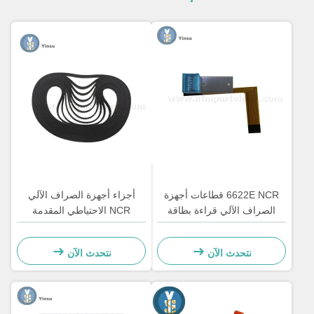
6622E NCR قطاعات أجهزة
أجزاء أجهزة الصراف الآلي
الصراف الآلي قراءة بطاقة
NCR الاحتياطي المقدمة
رأس المكونات إعادة التجديد
الوصول الأمامي حزام LVDT
4450544331
نتحدث الآن
نتحدث الآن