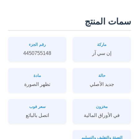
سمات المنتج
ماركة
رقم الجزء
إن سي آر
4450755148
حالة
مادة
جديد الأصلي
تظهر الصورة
مخزون
سعر فوب
في الأوراق المالية
اتصل بالبائع
التعبئة والتغليف والتسليم