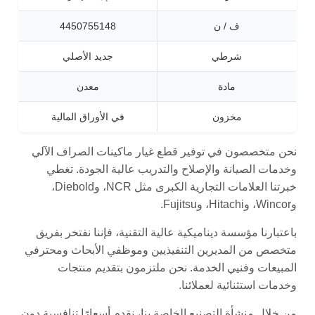
ف / ن
4450755148
شرطي
جديد الأصلي
مادة
معدن
مخزون
في الأوراق المالية
نحن متخصصون في توفير قطع غيار ماكينات الصراف الآلي
وخدمات الصيانة والإصلاح والتدريب عالية الجودة. تغطي
خبرتنا العلامات التجارية الكبرى مثل NCR، وDiebold،
وWincor، وHitachi، وFujitsu.
باعتبارنا مؤسسة ديناميكية عالية التقنية، فإننا نفتخر بفريق
متخصص من المديرين التنفيذيين وموظفي الأبحاث ومحترفي
المبيعات وفنيي الخدمة. نحن ملتزمون بتقديم منتجات
وخدمات استثنائية لعملائنا.
من خلال منشأة التصنيع الخاصة بنا، نقدم أسعارًا تنافسية دون