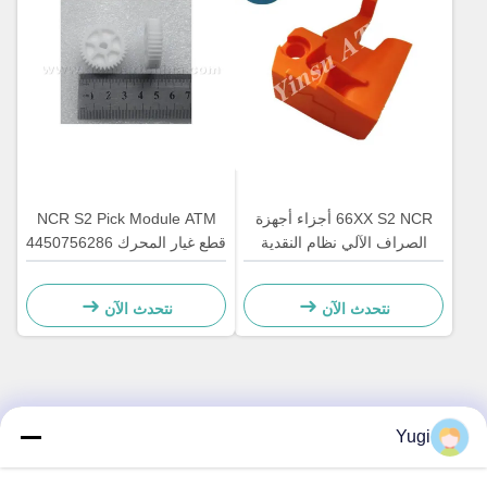
66XX S2 NCR أجزاء أجهزة
NCR S2 Pick Module ATM
الصراف الآلي نظام النقدية
قطع غيار المحرك 4450756286
الآلية الأجهزة البلاستيكية C
OEM
سحب القفل 4450759179
نتحدث الآن
نتحدث الآن
الاتصال السريع
Yugi
العنوان