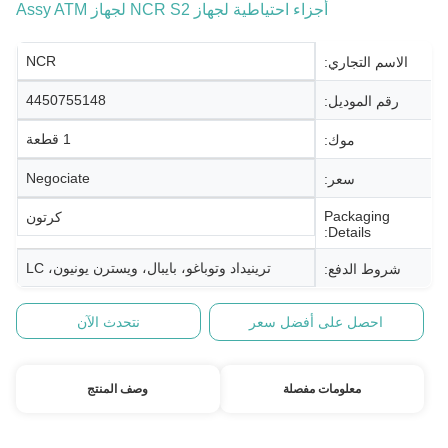
أجزاء احتياطية لجهاز NCR S2 لجهاز Assy ATM
NCR
الاسم التجاري:
4450755148
رقم الموديل:
1 قطعة
موك:
Negociate
سعر:
Packaging
كرتون
Details:
ترينيداد وتوباغو، بايبال، ويسترن يونيون، LC
شروط الدفع:
احصل على أفضل سعر
نتحدث الآن
معلومات مفصلة
وصف المنتج