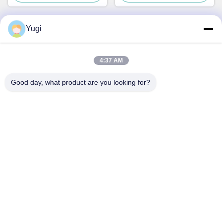
Yugi
ติดต่อด่วน
4:37 AM
ที่อยู่
Good day, what product are you looking for?
ห้อง 502 อาคาร 5 สวนอสังหาริมทรัพย์ Qide เลข 2-1 ถนน
Xingye EastRoad สวนอุตสาหกรรมชุมชน Shunjiang เมือง
Beijiao, โฟชาน, กวางดง, จีน
โทรศัพท์
0086-199-25600378
อีเมล
Yugi@atmpartchina.com