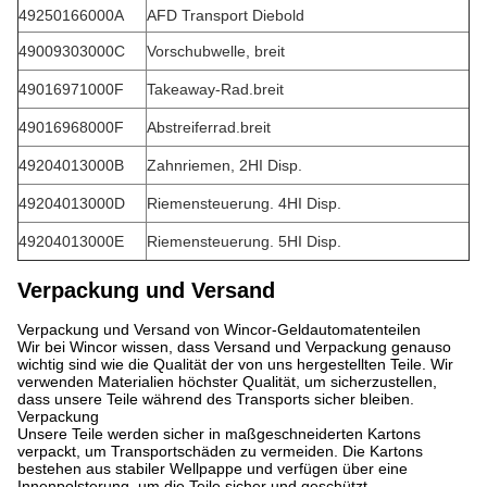
49250166000A
AFD Transport Diebold
49009303000C
Vorschubwelle, breit
49016971000F
Takeaway-Rad.breit
49016968000F
Abstreiferrad.breit
49204013000B
Zahnriemen, 2HI Disp.
49204013000D
Riemensteuerung. 4HI Disp.
49204013000E
Riemensteuerung. 5HI Disp.
Verpackung und Versand
Verpackung und Versand von Wincor-Geldautomatenteilen
Wir bei Wincor wissen, dass Versand und Verpackung genauso
wichtig sind wie die Qualität der von uns hergestellten Teile. Wir
verwenden Materialien höchster Qualität, um sicherzustellen,
dass unsere Teile während des Transports sicher bleiben.
Verpackung
Unsere Teile werden sicher in maßgeschneiderten Kartons
verpackt, um Transportschäden zu vermeiden. Die Kartons
bestehen aus stabiler Wellpappe und verfügen über eine
Innenpolsterung, um die Teile sicher und geschützt