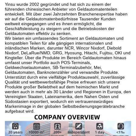
Yinsu wurde 2002 gegründet und hat sich zu einem der
führenden chinesischen Anbieter von Geldautomatenteilen
entwickelt. Mit über zwei Jahrzehnten Branchenexpertise haben
wir auf die Geldautomatenbedürfnisse Tausender Kunden
weltweit eingegangen und es ihnen ermöglicht, die
Geschäftsleistung zu steigern und die Betriebskosten der
Geldautomaten effektiv zu senken.
Wir bieten ein umfassendes Sortiment an Geldautomaten und
kompatiblen Teilen für alle gängigen internationalen und
inländischen Marken, darunter NCR, Wincor Nixdorf, Diebold
Nixdorf, DeLaRue/NMD, GRG, Hyosung, Hitachi, Fujitsu, OKI und
Kingteller. Über die Produkte im Bereich Geldautomaten hinaus
umfasst unser Portfolio auch POS-Terminals,
Geldwechselautomaten, SB-Terminalzubehör, Mei,
Geldautomaten, Banknotenzähler und verwandte Produkte.
Unterstützt durch eine vielfältige Produktauswahl, zuverlässige
Qualität und wettbewerbsfähige Preise erfreuen sich unsere
Produkte großer Beliebtheit auf dem heimischen Markt und
werden auch in mehr als 30 Länder und Regionen in Europa, den
Vereinigten Staaten, Lateinamerika, dem Nahen Osten und
Südostasien exportiert, wodurch ein vertrauenswürdiges
Markenimage in der globalen Selbstbedienungsgerätebranche
aufgebaut wird.