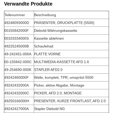
Verwandte Produkte
Teilenummer
Beschreibung
49248093000D
PRÄSENTER, DRUCKPLATTE (5500)
00155842000F
Diebold-Währungskassette
00103334000S
Kassette ablehnen
49225245000B
Schaufelrad
49-242451-000A
PLATTE VORNE
00-155842-000C
MULTIMEDIA-KASSETTE AFD 1.6
49-254690-000K
STAPLER AFD2.0
49242460000F
Welle, komplett, TPR, umspritzt 5500
49242432000A
Picker, aktive Abgabe, Montage
49242432000C
PICKER, AFD 2.0, MONTAGE
49250166000H
PRESENTER, KURZE FRONTLAST, AFD 2.0
49242427000A
Stapler Diebold NG