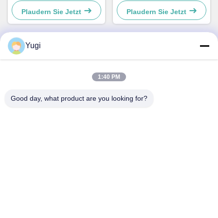
Validator Teile
Plaudern Sie Jetzt
Plaudern Sie Jetzt
49238415000A
Yugi
Schneller Kontakt
1:40 PM
Adresse
Good day, what product are you looking for?
Zimmer 502, Gebäude 5, Immobilienpark Qide, Nr. 2-1,
Xingye EastRoad, Shunjiang Community Industrial Park,
Stadt Beijiao, Foshan, Guangdong, China
Telefone
0086-199-25600378
E-Mail
Yugi@atmpartchina.com