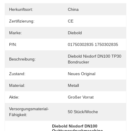
Herkunftsort:
China
Zertifizierung:
CE
Marke:
Diebold
P/N:
01750302835 1750302835
Diebold Nixdorf DN100 TP30 
Beschreibung:
Bondrucker
Zustand:
Neues Original
Material:
Metall
Aktie:
Großer Vorrat
Versorgungsmaterial-
50 Stück/Woche
Fähigkeit:
Diebold Nixdorf DN100 
Quittungsdruckmaschine