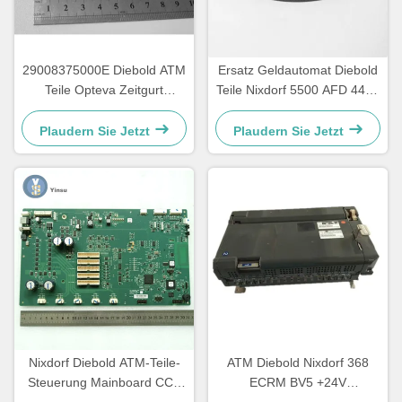
29008375000E Diebold ATM
Ersatz Geldautomat Diebold
Teile Opteva Zeitgurt
Teile Nixdorf 5500 AFD 445T
Transportgurt 67T
Transportgurt
2900837500AH
Plaudern Sie Jetzt
Plaudern Sie Jetzt
Nixdorf Diebold ATM-Teile-
ATM Diebold Nixdorf 368
Steuerung Mainboard CCA
ECRM BV5 +24V
Discovery 49242480000B
Rechnungsacceptor