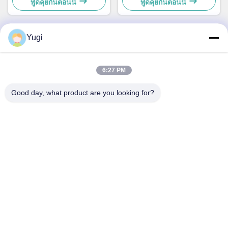
49242480000B
49238415000A
พูดคุยกันตอนนี้
พูดคุยกันตอนนี้
Yugi
ติดต่อด่วน
6:27 PM
ที่อยู่
Good day, what product are you looking for?
ห้อง 502 อาคาร 5 สวนอสังหาริมทรัพย์ Qide เลข 2-1 ถนน
Xingye EastRoad สวนอุตสาหกรรมชุมชน Shunjiang เมือง
Beijiao, โฟชาน, กวางดง, จีน
โทรศัพท์
0086-199-25600378
อีเมล
Yugi@atmpartchina.com