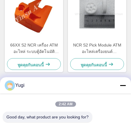
66XX S2 NCR เครื่อง ATM
NCR S2 Pick Module ATM
อะไหล่ ระบบตู้อัตโนมัติ
อะไหล่เครื่องยนต์
ฮาร์ดแวร์ พลาสติก C กล่อง
4450756286 OEM
ล็อค 4450759179
พูดคุยกันตอนนี้
พูดคุยกันตอนนี้
Yugi
ติดต่อด่วน
2:42 AM
ที่อยู่
Good day, what product are you looking for?
ห้อง 502 อาคาร 5 สวนอสังหาริมทรัพย์ Qide เลข 2-1 ถนน
Xingye EastRoad สวนอุตสาหกรรมชุมชน Shunjiang เมือง