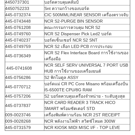
4450737301
บอร์ดควบคุมคลัมป์
4450752233
Snt ความกว้างของบอร์ด
445-0732374
CIC 500MMLINEAR SENSOR เครื่องตรวจจับ
445-0743448
NCR S2-PURGE BIN SENSOR
445-0761208
คณะกรรมการควบคุม NCR S2
445-0749760
NCR S2 Dispenser Pick Led2 บอร์ด
445-0740237
บอร์ดเซ็นเซอร์ NCR S2 SNT
445-0749759
NCR S2 เลือก LED PCB การประกอบ
NCR S2 Flex Interface Board การใช้งานของ
445-0736349
เครื่องมือ
NCR SELF SERV UNIVERSAL 7 PORT USB
445-0741608
HUB การใช้งานของเครื่องยนต์
445-0756286
S2 พิกโมดูล ASSY
บอร์ดแม่ CR PC Core Misano พร้อมเครื่องปั่น
445-0770712
I5-6500TE CPU/8G RAM
445-0757206
S2 บอร์ดควบคุมเครื่องจําหน่าย - ระดับสูงสุด
NCR CARD READER 3 TRACK HICO
445-0737837
SMART พร้อมชัตเตอร์ STD
009-0023746
เครื่องพิมพ์ความร้อน NCR 2ST RECEIPT
009-0028268
NCR พลังงานไฟฟ้า สวิตช์โหมด 300W
445-0731579
NCR KIOSK MIDI MISC I/F - TOP LEVE