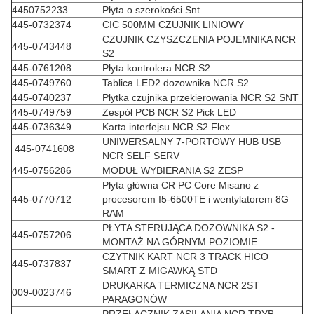
4450752233
Płyta o szerokości Snt
445-0732374
CIC 500MM CZUJNIK LINIOWY
CZUJNIK CZYSZCZENIA POJEMNIKA NCR
445-0743448
S2
445-0761208
Płyta kontrolera NCR S2
445-0749760
Tablica LED2 dozownika NCR S2
445-0740237
Płytka czujnika przekierowania NCR S2 SNT
445-0749759
Zespół PCB NCR S2 Pick LED
445-0736349
Karta interfejsu NCR S2 Flex
UNIWERSALNY 7-PORTOWY HUB USB
445-0741608
NCR SELF SERV
445-0756286
MODUŁ WYBIERANIA S2 ZESP
Płyta główna CR PC Core Misano z
445-0770712
procesorem I5-6500TE i wentylatorem 8G
RAM
PŁYTA STERUJĄCA DOZOWNIKA S2 -
445-0757206
MONTAŻ NA GÓRNYM POZIOMIE
CZYTNIK KART NCR 3 TRACK HICO
445-0737837
SMART Z MIGAWKĄ STD
DRUKARKA TERMICZNA NCR 2ST
009-0023746
PARAGONÓW