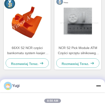
66XX S2 NCR części
NCR S2 Pick Module ATM
bankomatu system kasjera
Części sprzętu silnikowego
sprzęt tworzyw sztucznych C
4450756286 OEM
wyciągacz 4450759179
Rozmawiaj Teraz.
Rozmawiaj Teraz.
Yugi
Szybki kontakt
Adres
8:50 AM