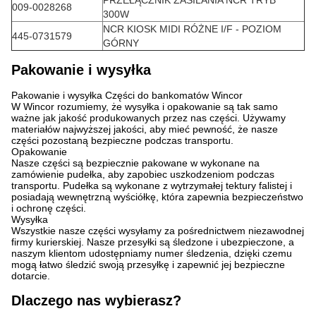
PRZEŁĄCZNIK ZASILANIA NCR TRYB
009-0028268
300W
NCR KIOSK MIDI RÓŻNE I/F - POZIOM
445-0731579
GÓRNY
Pakowanie i wysyłka
Pakowanie i wysyłka Części do bankomatów Wincor
W Wincor rozumiemy, że wysyłka i opakowanie są tak samo
ważne jak jakość produkowanych przez nas części. Używamy
materiałów najwyższej jakości, aby mieć pewność, że nasze
części pozostaną bezpieczne podczas transportu.
Opakowanie
Nasze części są bezpiecznie pakowane w wykonane na
zamówienie pudełka, aby zapobiec uszkodzeniom podczas
transportu. Pudełka są wykonane z wytrzymałej tektury falistej i
posiadają wewnętrzną wyściółkę, która zapewnia bezpieczeństwo
i ochronę części.
Wysyłka
Wszystkie nasze części wysyłamy za pośrednictwem niezawodnej
firmy kurierskiej. Nasze przesyłki są śledzone i ubezpieczone, a
naszym klientom udostępniamy numer śledzenia, dzięki czemu
mogą łatwo śledzić swoją przesyłkę i zapewnić jej bezpieczne
dotarcie.
Dlaczego nas wybierasz?