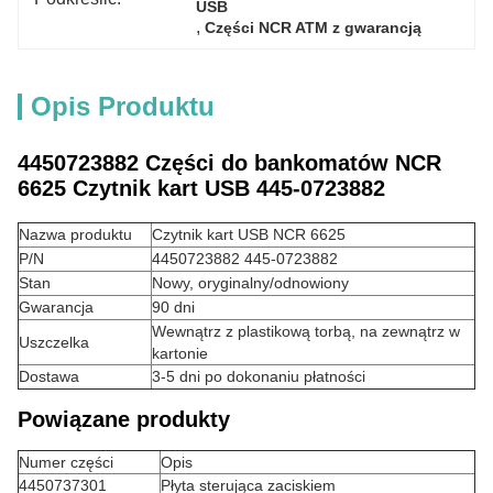
USB
, 
Części NCR ATM z gwarancją
Opis Produktu
4450723882 Części do bankomatów NCR
6625 Czytnik kart USB 445-0723882
Nazwa produktu
Czytnik kart USB NCR 6625
P/N
4450723882 445-0723882
Stan
Nowy, oryginalny/odnowiony
Gwarancja
90 dni
Wewnątrz z plastikową torbą, na zewnątrz w
Uszczelka
kartonie
Dostawa
3-5 dni po dokonaniu płatności
Powiązane produkty
Numer części
Opis
4450737301
Płyta sterująca zaciskiem