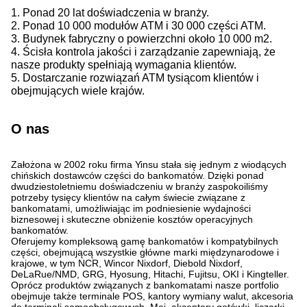
1. Ponad 20 lat doświadczenia w branży.
2. Ponad 10 000 modułów ATM i 30 000 części ATM.
3. Budynek fabryczny o powierzchni około 10 000 m2.
4. Ścisła kontrola jakości i zarządzanie zapewniają, że
nasze produkty spełniają wymagania klientów.
5. Dostarczanie rozwiązań ATM tysiącom klientów i
obejmujących wiele krajów.
O nas
Założona w 2002 roku firma Yinsu stała się jednym z wiodących
chińskich dostawców części do bankomatów. Dzięki ponad
dwudziestoletniemu doświadczeniu w branży zaspokoiliśmy
potrzeby tysięcy klientów na całym świecie związane z
bankomatami, umożliwiając im podniesienie wydajności
biznesowej i skuteczne obniżenie kosztów operacyjnych
bankomatów.
Oferujemy kompleksową gamę bankomatów i kompatybilnych
części, obejmującą wszystkie główne marki międzynarodowe i
krajowe, w tym NCR, Wincor Nixdorf, Diebold Nixdorf,
DeLaRue/NMD, GRG, Hyosung, Hitachi, Fujitsu, OKI i Kingteller.
Oprócz produktów związanych z bankomatami nasze portfolio
obejmuje także terminale POS, kantory wymiany walut, akcesoria