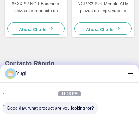
66XX S2 NCR Bancomat
NCR S2 Pick Module ATM
piezas de repuesto de
piezas de engranaje de
cajeros automáticos Sistema
motor 4450756286 OEM
de cajero automático
Ahora Charle
Ahora Charle
Hardware plástico C
Retracción llave
4450759179
Contacto Rápido
Yugi
Dirección
Habitación 502, Edificio 5, Parque inmobiliario Qide, No. 2-1,
11:13 PM
Xingye EastRoad, Parque industrial comunitario Shunjiang,
ciudad de Beijiao, Foshan, Guangdong, China
Good day, what product are you looking for?
Tel
0086-199-25600378