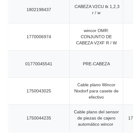
CABEZA V2CU tk 1,2,3
1802198437
r / w
wincor OMR:
1770006974
CONJUNTO DE
CABEZA V2XF R / W
01770045541
PRE-CABEZA
Cable plano Wincor
1750043025
Nixdorf para casete de
efectivo
Cable plano del sensor
1750044235
de piezas de cajero
1750
automático wincor