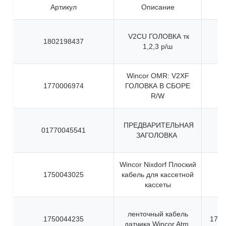
Артикул
Описание
V2CU ГОЛОВКА тк
1802198437
1,2,3 р/ш
Wincor OMR: V2XF
1770006974
ГОЛОВКА В СБОРЕ
R/W
ПРЕДВАРИТЕЛЬНАЯ
01770045541
ЗАГОЛОВКА
Wincor Nixdorf Плоский
1750043025
кабель для кассетной
кассеты
ленточный кабель
1750044235
1750
датчика Wincor Atm