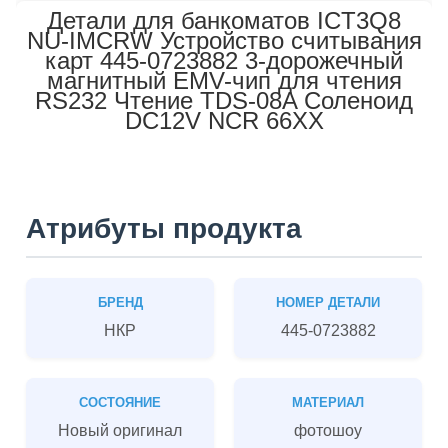
Детали для банкоматов ICT3Q8
NU-IMCRW Устройство считывания
карт 445-0723882 3-дорожечный
магнитный EMV-чип для чтения
RS232 Чтение TDS-08A Соленоид
DC12V NCR 66XX
Атрибуты продукта
БРЕНД
НОМЕР ДЕТАЛИ
НКР
445-0723882
СОСТОЯНИЕ
МАТЕРИАЛ
Новый оригинал
фотошоу