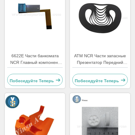
6622E Части банкомата
АТМ NCR Части запасные
NCR Главный компонент
Презентатор Передний
для считывания карт
доступ LVDT ремень
Ремонт
4450544331
Побеседуйте Теперь
Побеседуйте Теперь