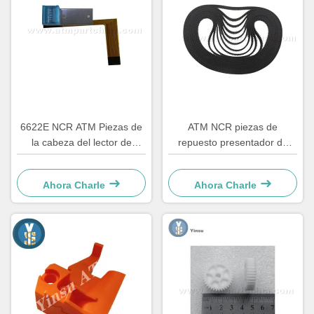
6622E NCR ATM Piezas de
ATM NCR piezas de
la cabeza del lector de
repuesto presentador de
tarjetas Componente de
acceso frontal cinturón LVDT
renovación
4450544331
Ahora Charle
Ahora Charle