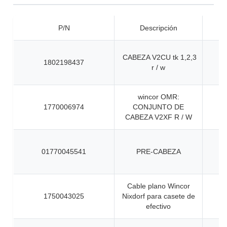
P/N
Descripción
CABEZA V2CU tk 1,2,3
1802198437
r / w
wincor OMR:
1770006974
CONJUNTO DE
CABEZA V2XF R / W
01770045541
PRE-CABEZA
Cable plano Wincor
1750043025
Nixdorf para casete de
efectivo