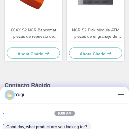
66XX S2 NCR Bancomat
NCR S2 Pick Module ATM
piezas de repuesto de
piezas de engranaje de
cajeros automáticos Sistema
motor 4450756286 OEM
de cajero automático
Ahora Charle
Ahora Charle
Hardware plástico C
Retracción llave
4450759179
Contacto Rápido
Yugi
Dirección
Habitación 502, Edificio 5, Parque inmobiliario Qide, No. 2-1,
9:08 AM
Xingye EastRoad, Parque industrial comunitario Shunjiang,
ciudad de Beijiao, Foshan, Guangdong, China
Good day, what product are you looking for?