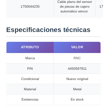
Cable plano del sensor
1750044235
de piezas de cajero
1750
automático wincor
Especificaciones técnicas
ATRIBUTO
VALOR
Marca
RNC
P/N
4450587811
Condicional
Nuevo original
Material
Metal
Existencias
En stock