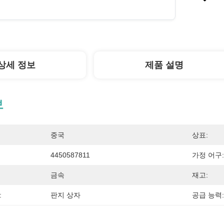
상세 정보
제품 설명
보
중국
상표:
4450587811
가정 어구:
금속
재고:
:
판지 상자
공급 능력: