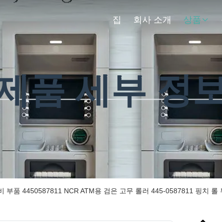
집
회사 소개
상품
제품 세부 정
 부품 4450587811 NCR ATM용 검은 고무 롤러 445-0587811 핑치 롤