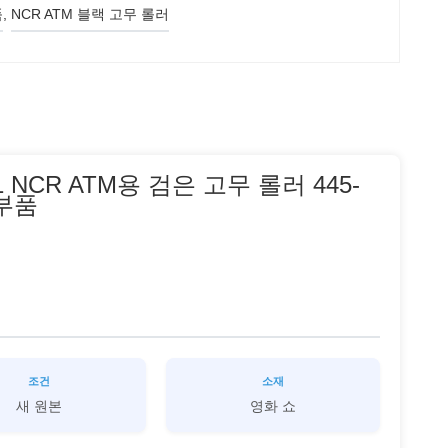
품
, 
NCR ATM 블랙 고무 롤러
1 NCR ATM용 검은 고무 롤러 445-
 부품
조건
소재
새 원본
영화 쇼