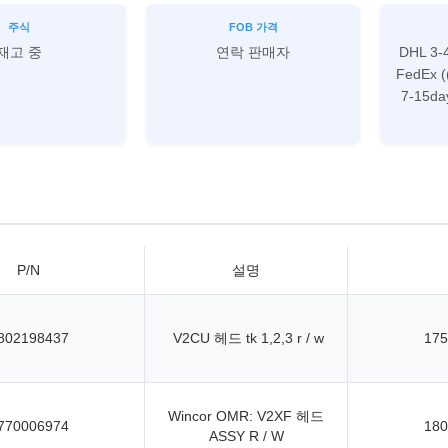
주식
FOB 가격
재고 중
연락 판매자
DHL 3-
FedEx (
7-15da
P/N
설명
802198437
V2CU 헤드 tk 1,2,3 r / w
175
Wincor OMR: V2XF 헤드
770006974
180
ASSY R / W