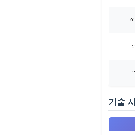
0
1
1
기술 