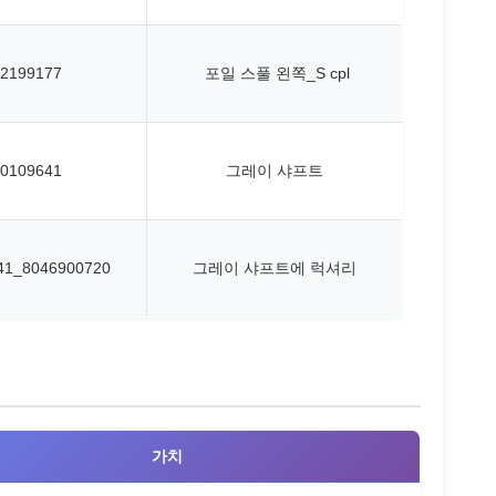
2199177
포일 스풀 왼쪽_S cpl
0109641
그레이 샤프트
41_8046900720
그레이 샤프트에 럭셔리
가치