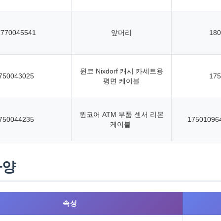
1770045541
앞머리
180
윈코 Nixdorf 캐시 카세트용
750043025
175
평면 케이블
윈코어 ATM 부품 센서 리본
750044235
17501096
케이블
사양
속성