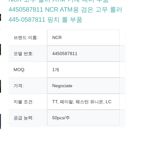
4450587811 NCR ATM용 검은 고무 롤러
445-0587811 핑치 롤 부품
브랜드 이름:
NCR
모델 번호:
4450587811
MOQ:
1개
가격:
Negociate
지불 조건:
TT, 페이팔, 웨스턴 유니온, LC
공급 능력:
50pcs/주