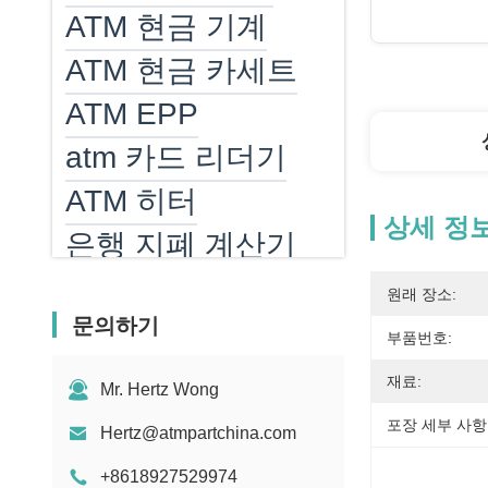
ATM 현금 기계
ATM 현금 카세트
ATM EPP
atm 카드 리더기
ATM 히터
상세 정
은행 지폐 계산기
빌 카운터 부품
원래 장소:
문의하기
MEI 지폐 투입구 부
부품번호:
품
재료:
Mr. Hertz Wong
포스 기계
포장 세부 사항
Hertz@atmpartchina.com
+8618927529974